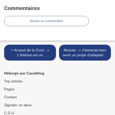
Commentaires
Ajouter un commentaire
< Arnaud de la Croix : «
Alcante : « J'aimerais bien
L'histoire est un
avoir un projet d'adaptation
continuel work in
audiovisuelle qui se
progress, ça la rend
concrétise » >
passionnante »
Hébergé par Canalblog
Top articles
Pages
Contact
Signaler un abus
C.G.U.