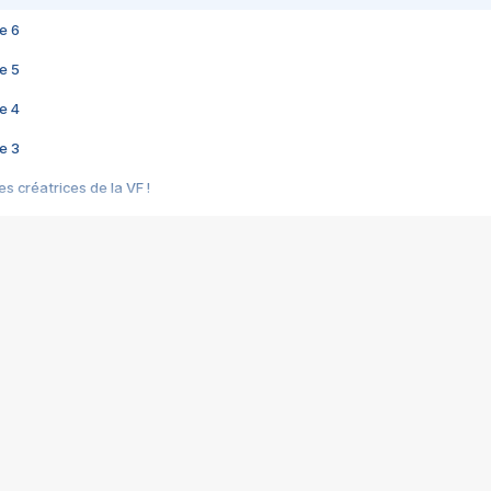
e 6
e 5
e 4
e 3
s créatrices de la VF !
e 2
e 1
e Mektoub My Love arrive enfin ! Rencontre avec Shaïn Boumedine et Sal
i : après Toni en famille
elle réalise le bouleversant Dites lui que je l'aime
ais ! Rencontre autour de Vie privée de Rebecca Zlotowski
 de Marguerite, Grave... Rencontre avec Ella Rumpf