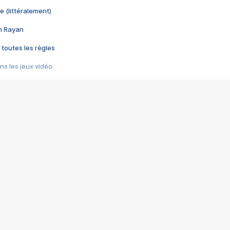
e (littéralement)
im Rayan
 toutes les règles
s les jeux vidéo
us choquant de Rockstar ? - Le scandale BULLY
e plus moche de Steam
du RÊVE tourne au CAUCHEMAR
pendant 8 heures
it… à tort
umiliés par un jeu vidéo
ire - Final Fantasy 8
ti un empire - Age of Empires