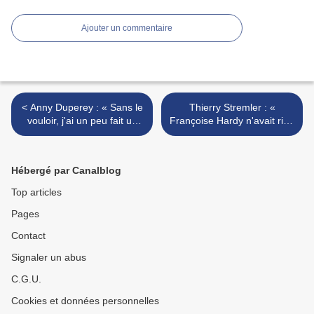
Ajouter un commentaire
< Anny Duperey : « Sans le
Thierry Stremler : «
vouloir, j'ai un peu fait un
Françoise Hardy n'avait rien
autoportrait en
en commun avec Les
kaléidoscope »
Inrocks, qui l'adulaient » >
Hébergé par Canalblog
Top articles
Pages
Contact
Signaler un abus
C.G.U.
Cookies et données personnelles