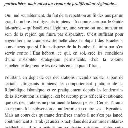
particulière, mais aussi au risque de prolifération régionale...
Oui, indiscutablement, du fait de la répétition au fil des ans par un
grand nombre de dirigeants iraniens – à commencer par le Guide
lui-même – qu’Israël est illégitime, une verrue ou une tumeur au
sein de la région qui finira par disparaître. C’est suffisant pour
engendrer une crainte existentielle chez la plupart des Israéliens,
convaincus que si l’Iran dispose de la bombe, il finira par s’en
servir contre l’État hébreu, ce qui, en soi, crée les conditions
d’une instabilité stratégique permanente, d’où la volonté
israélienne de prendre les devants en attaquant l’Iran.
Pourtant, en dépit de ces déclarations incendiaires de la part de
certains dirigeants iraniens, le comportement pratique de la
République islamique, et ce pratiquement depuis les lendemains
de la Révolution islamique, est beaucoup plus réfléchi et rationnel
que ces déclarations ne pourraient le laisser penser. Certes, l’Iran a
eu recours à la subversion et au terrorisme contre ses adversaires.
Mais au cours des quarante dernières années il ne s’est pas lancé,
contrairement à l’Irak (et aussi Israël) dans des aventures militaires
irréfléchies. Il y a même un contraste saisissant entre cette