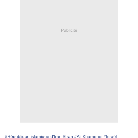
Publicité
#République islamique d'Iran
#Iran
#Ali Khamenei
#Israël