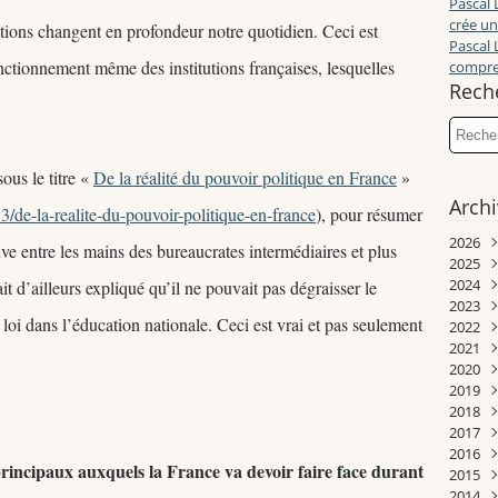
Pascal 
crée un
tions changent en profondeur notre quotidien. Ceci est
Pascal 
ctionnement même des institutions françaises, lesquelles
compren
Rech
ous le titre «
De la réalité du pouvoir politique en France
»
Arch
3/de-la-realite-du-pouvoir-politique-en-france
), pour résumer
2026
uve entre les mains des bureaucrates intermédiaires et plus
2025
Juill
2024
Juin
Déc
t d’ailleurs expliqué qu’il ne pouvait pas dégraisser le
2023
Mai
Nov
Déc
loi dans l’éducation nationale. Ceci est vrai et pas seulement
2022
Avri
Oct
Nov
Déc
2021
Mar
Sep
Oct
Nov
Déc
2020
Janv
Aoû
Sep
Oct
Nov
Déc
2019
Juill
Aoû
Sep
Oct
Nov
Déc
2018
Juin
Juill
Aoû
Sep
Sep
Nov
Déc
2017
Mai
Juin
Juill
Juill
Aoû
Aoû
Oct
Nov
2016
Avri
Mai
Juin
Mai
Juill
Juill
Juin
Oct
Déc
principaux auxquels la France va devoir faire face durant
2015
Mar
Avri
Mai
Avri
Juin
Juin
Mai
Sep
Nov
Déc
2014
Févr
Mar
Avri
Mar
Mai
Mai
Avri
Aoû
Oct
Nov
Déc