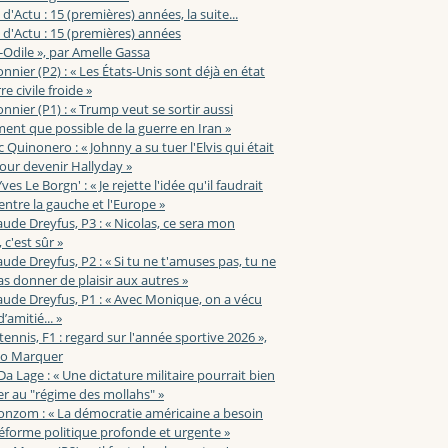
 d'Actu : 15 (premières) années, la suite...
 d'Actu : 15 (premières) années
-Odile », par Amelle Gassa
nnier (P2) : « Les États-Unis sont déjà en état
e civile froide »
nnier (P1) : « Trump veut se sortir aussi
ent que possible de la guerre en Iran »
c Quinonero : « Johnny a su tuer l'Elvis qui était
pour devenir Hallyday »
ves Le Borgn' : « Je rejette l'idée qu'il faudrait
 entre la gauche et l'Europe »
aude Dreyfus, P3 : « Nicolas, ce sera mon
 c'est sûr »
aude Dreyfus, P2 : « Si tu ne t'amuses pas, tu ne
s donner de plaisir aux autres »
aude Dreyfus, P1 : « Avec Monique, on a vécu
’amitié... »
 tennis, F1 : regard sur l'année sportive 2026 »,
zo Marquer
 Da Lage : « Une dictature militaire pourrait bien
r au "régime des mollahs" »
onzom : « La démocratie américaine a besoin
éforme politique profonde et urgente »