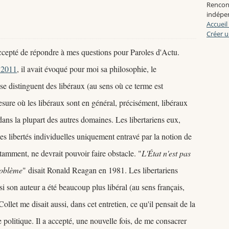
Rencon
indépen
Accueil
Créer u
accepté de répondre à mes questions pour Paroles d'Actu.
t 2011
, il avait évoqué pour moi sa philosophie, le
, se distinguent des libéraux (au sens où ce terme est
ure où les libéraux sont en général, précisément, libéraux
ans la plupart des autres domaines. Les libertariens eux,
des libertés individuelles uniquement entravé par la notion de
otamment, ne devrait pouvoir faire obstacle.
"
L'État n'est pas
roblème
" disait Ronald Reagan en 1981.
Les libertariens
i son auteur a été beaucoup plus libéral (au sens français,
llet me disait aussi, dans cet entretien, ce qu'il pensait de la
e politique. Il a accepté, une nouvelle fois, de me consacrer