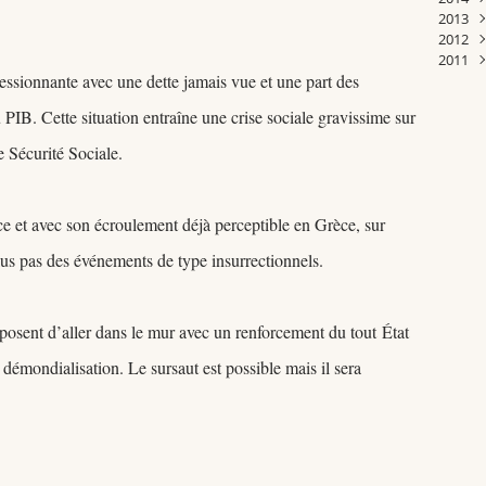
2013
Janv
Févr
Mar
Févr
Avri
Avri
Janv
Juill
Sep
Oct
Nov
Déc
2012
Janv
Févr
Janv
Mar
Mar
Juin
Aoû
Sep
Oct
Nov
Déc
2011
Janv
Janv
Janv
Mai
Juin
Aoû
Sep
Oct
Nov
Déc
essionnante avec une dette jamais vue et une part des
Avri
Mai
Juill
Aoû
Sep
Oct
Nov
Déc
Mar
Avri
Juin
Juill
Aoû
Sep
Oct
Nov
PIB. Cette situation entraîne une crise sociale gravissime sur
Févr
Mar
Mai
Juin
Juill
Aoû
Sep
Sep
Janv
Févr
Avri
Mai
Juin
Juill
Aoû
Juill
e Sécurité Sociale.
Janv
Mar
Avri
Mai
Juin
Juill
Juin
Févr
Mar
Avri
Mai
Juin
Janv
Févr
Mar
Avri
Mai
ce et avec son écroulement déjà perceptible en Grèce, sur
Janv
Févr
Mar
Avri
Févr
Mar
lus pas des événements de type insurrectionnels.
Janv
Févr
Janv
roposent d’aller dans le mur avec un renforcement du tout État
 démondialisation. Le sursaut est possible mais il sera