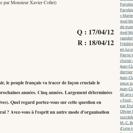
ie par Monsieur Xavier Collet)
Paroles
Paroles
« Marie
Axel Mo
de guerr
Q : 17/04/12
Axel Mo
rapidem
R : 18/04/12
Frédéri
en lui 
Pierre-Y
choisir
Jean-Cl
dernier,
Jean-Cl
r, le peuple français va tracer de façon cruciale le
peux pa
Jean-Cl
q prochaines années. Cinq années. Largement déterminées
60 ans d
« Foot,
tives). Quel regard portez-vous sur cette question en
par En
néral ? Avez-vous à l'esprit un autre mode d'organisation
Olivier
succéde
M.-C. B
d'une r