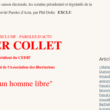
ison électorale, les scrutins présidentiel et législatifs de la
EXCLU
sivité Paroles d'Actu, par Phil Defer.
XCLUSIF - PAROLES D'ACTU
ER COLLET
ésident du CEDIF
Artic
l de l'Association des libertariens
« Marie
Quinon
Arnaud 
s un homme libre"
aujourd
Pascal 
façonne
Pascal 
nouvell
Barthé
la gran