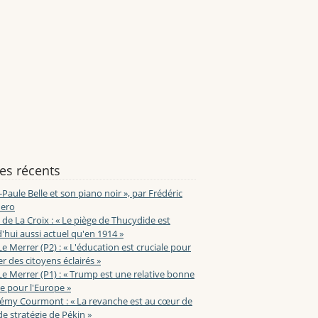
les récents
-Paule Belle et son piano noir », par Frédéric
ero
de La Croix : « Le piège de Thucydide est
'hui aussi actuel qu'en 1914 »
Le Merrer (P2) : « L'éducation est cruciale pour
r des citoyens éclairés »
Le Merrer (P1) : « Trump est une relative bonne
e pour l'Europe »
lémy Courmont : « La revanche est au cœur de
de stratégie de Pékin »