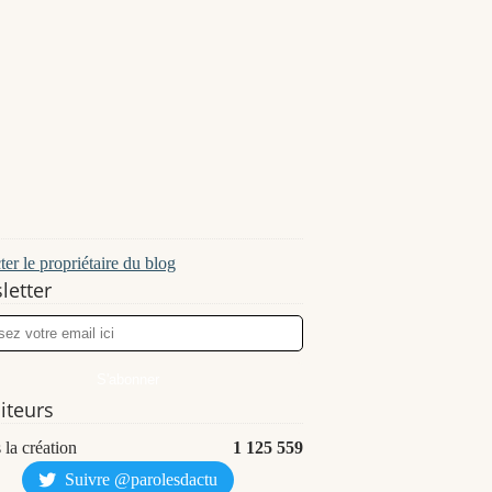
er le propriétaire du blog
letter
siteurs
 la création
1 125 559
Suivre @parolesdactu