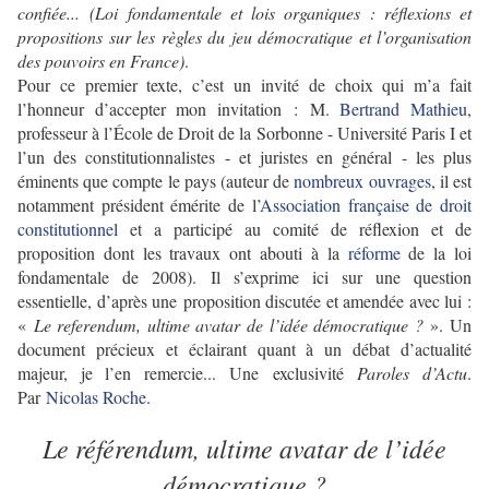
confiée... (Loi fondamentale et lois organiques : réflexions et
propositions sur les règles du jeu démocratique et l’organisation
des pouvoirs en France)
.
Pour ce premier texte, c
’est un invité de choix qui m
’a fait
l
’honneur d
’accepter mon invitation
:
M.
Bertrand Mathieu
,
professeur à l’École de Droit de la Sorbonne - Université Paris I et
l
’un des constitutionnalistes - et juristes en général - les plus
éminents que compte le pays (auteur de
nombreux ouvrages
, il est
notamment président émérite de l
’
Association française de droit
constitutionnel
et a participé au comité de réflexion et de
proposition dont les travaux ont abouti à la
réforme
de la loi
fondamentale de 2008)
.
Il s
’exprime ici sur une question
essentielle, d
’après une
proposition discutée et amendée avec lui :
«
Le referendum, ultime avatar de l’idée démocratique ?
». Un
document précieux et éclairant quant à un débat d
’actualité
majeur, j
e l
’en
remercie...
Une exclusivité
Paroles d’Actu
.
Par
Nicolas Roche
.
Le référendum, ultime avatar de l’idée
démocratique ?