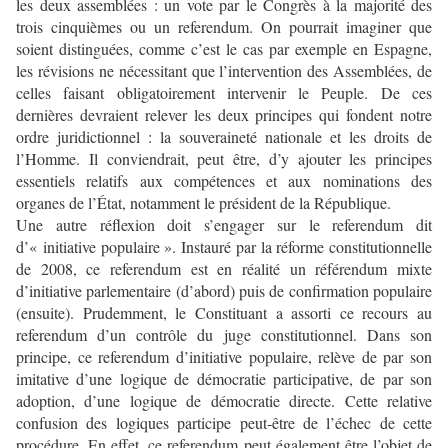
les deux assemblées : un vote par le Congrès à la majorité des
trois cinquièmes ou un referendum. On pourrait imaginer que
soient distinguées, comme c’est le cas par exemple en Espagne,
les révisions ne nécessitant que l’intervention des Assemblées, de
celles faisant obligatoirement intervenir le Peuple. De ces
dernières devraient relever les deux principes qui fondent notre
ordre juridictionnel : la souveraineté nationale et les droits de
l’Homme. Il conviendrait, peut être, d’y ajouter les principes
essentiels relatifs aux compétences et aux nominations des
organes de l’État, notamment le président de la République.
Une autre réflexion doit s’engager sur le referendum dit
d’« initiative populaire ». Instauré par la réforme constitutionnelle
de 2008, ce referendum est en réalité un référendum mixte
d’initiative parlementaire (d’abord) puis de confirmation populaire
(ensuite). Prudemment, le Constituant a assorti ce recours au
referendum d’un contrôle du juge constitutionnel. Dans son
principe, ce referendum d’initiative populaire, relève de par son
imitative d’une logique de démocratie participative, de par son
adoption, d’une logique de démocratie directe. Cette relative
confusion des logiques participe peut-être de l’échec de cette
procédure. En effet, ce referendum peut également être l’objet de