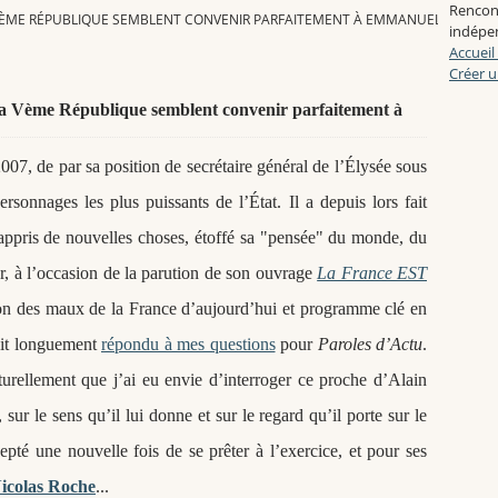
Rencon
LA VÈME RÉPUBLIQUE SEMBLENT CONVENIR PARFAITEMENT À EMMANUEL MACRON
indépen
Accueil
Créer u
 la Vème République semblent convenir parfaitement à
007, de par sa position de secrétaire général de l
’Élysée sous
sonnages les plus puissants de l’État. Il a depuis lors fait
 appris de nouvelles choses, étoffé sa "pensée" du monde, du
r, à
l’occasion de la parution de son ouvrage
La France EST
on des maux de la France d
’aujourd
’hui et programme clé en
ait longuement
répondu à mes questions
pour
Paroles d’Actu
.
turellement que j’ai eu envie d
’
interroger ce proche d
’Alain
, sur le sens qu’il lui donne et sur le regard qu’il porte sur le
epté une nouvelle fois de se prêter à l
’exercice, et
pour ses
icolas Roche
...