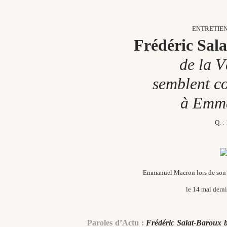
ENTRETIEN
Frédéric Sal
de la 
semblent c
à Emm
Q. :
Emmanuel Macron lors de son i
le 14 mai derni
Paroles d’Actu :
Frédéric Salat-Baroux bo