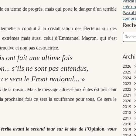
Pascal 
crée un
ale en terme de progrès, mais qui porte le danger d’un terrible
Pascal 
compren
Rech
tielle a conduit à la cristallisation des électeurs sur des
es extrêmes mais aussi celui d’Emmanuel Macron, qui s’est
ructive et non pas destructrice.
Arch
s ont fait une ultime fois
2026
n... s
’ils ne sont pas entendus,
2025
Juill
 ce sera le Front national...
»
2024
Juin
Déc
2023
Mai
Nov
Déc
2022
Avri
Oct
Nov
Déc
 de la raison. Mais le message adressé aux élites est très clair
2021
Mar
Sep
Oct
Nov
Déc
la prochaine fois ce sera la souffrance pour tous. Ce sera le
2020
Janv
Aoû
Sep
Oct
Nov
Déc
2019
Juill
Aoû
Sep
Oct
Nov
Déc
2018
Juin
Juill
Aoû
Sep
Sep
Nov
Déc
2017
Mai
Juin
Juill
Juill
Aoû
Aoû
Oct
Nov
2016
Avri
Mai
Juin
Mai
Juill
Juill
Juin
Oct
Déc
crite avant le second tour sur le site de l’
Opinion
, vous
2015
Mar
Avri
Mai
Avri
Juin
Juin
Mai
Sep
Nov
Déc
2014
Févr
Mar
Avri
Mar
Mai
Mai
Avri
Aoû
Oct
Nov
Déc