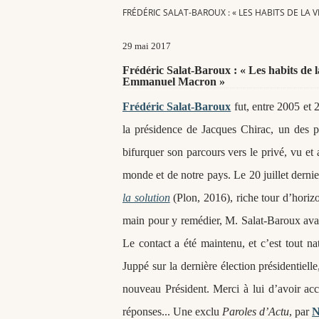
FRÉDÉRIC SALAT-BAROUX : « LES HABITS DE 
29 mai 2017
Frédéric Salat-Baroux : « Les habits de
Emmanuel Macron »
Frédéric Salat-Baroux
fut, entre 2005 et 2
la présidence de Jacques Chirac, un des per
bifurquer son parcours vers le privé, vu et
monde et de notre pays. Le 20 juillet dernie
la solution
(Plon, 2016), riche tour d
’horiz
main pour y remédier, M. Salat-Baroux av
Le contact a été maintenu, et c’est tout na
Juppé
sur la dernière élection présidentielle
nouveau Président.
Merci à lui d
’avoir acc
réponses... Une exclu
Paroles d
’Actu
, par
N