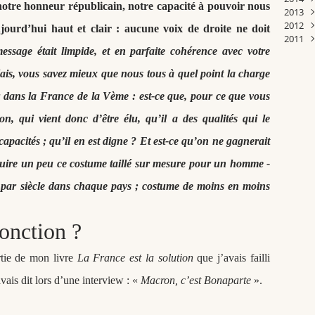
 notre honneur républicain, notre capacité à pouvoir nous
2013
Janv
Févr
Mar
Févr
Avri
Avri
Janv
Juill
Sep
Oct
Nov
Déc
2012
Janv
Févr
Janv
Mar
Mar
Juin
Aoû
Sep
Oct
Nov
Déc
urd’hui haut et clair : aucune voix de droite ne doit
2011
Janv
Janv
Janv
Mai
Juin
Aoû
Sep
Oct
Nov
Déc
ssage était limpide, et en parfaite cohérence avec votre
Avri
Mai
Juill
Aoû
Sep
Oct
Nov
Déc
Mar
Avri
Juin
Juill
Aoû
Sep
Oct
Nov
Mais, vous savez mieux que nous tous à quel point la charge
Févr
Mar
Mai
Juin
Juill
Aoû
Sep
Sep
Janv
Févr
Avri
Mai
Juin
Juill
Aoû
Juill
er dans la France de la Vème : est-ce que, pour ce que vous
Janv
Mar
Avri
Mai
Juin
Juill
Juin
, qui vient donc d’être élu, qu’il a des qualités qui le
Févr
Mar
Avri
Mai
Juin
Janv
Févr
Mar
Avri
Mai
 capacités ; qu’il en est digne ? Et est-ce qu’on ne gagnerait
Janv
Févr
Mar
Avri
Févr
Mar
uire un peu ce costume taillé sur mesure pour un homme -
Janv
Févr
Janv
 par siècle dans chaque pays ; costume de moins en moins
onction ?
rtie de mon livre
La France est la solution
que j’avais failli
’avais dit lors d’une interview : «
Macron, c’est Bonaparte
».