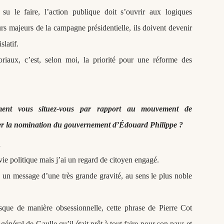
u le faire, l’action publique doit s’ouvrir aux logiques
urs majeurs de la campagne présidentielle, ils doivent devenir
slatif.
toriaux, c’est, selon moi, la priorité pour une réforme des
mment vous situez-vous par rapport au mouvement de
ger la nomination du gouvernement d’Édouard Philippe ?
n
vie politique mais j’ai un regard de citoyen engagé.
 un message d’une très grande gravité, au sens le plus noble
resque de manière obsessionnelle, cette phrase de Pierre Cot
général de Gaulle qu’il était prêt à tout faire pour son pays et