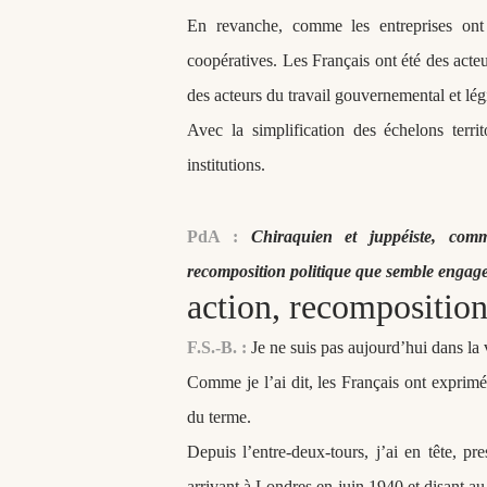
En revanche, comme les entreprises ont s
coopératives. Les Français ont été des acte
des acteurs du travail gouvernemental et légi
Avec la simplification des échelons terri
institutions.
PdA :
Chiraquien et juppéiste, co
recomposition politique que semble enga
action, recompositio
F.S.-B. :
Je ne suis pas aujourd’hui dans la 
Comme je l’ai dit, les Français ont exprimé
du terme.
Depuis l’entre-deux-tours, j’ai en tête, p
arrivant à Londres en juin 1940 et disant au 