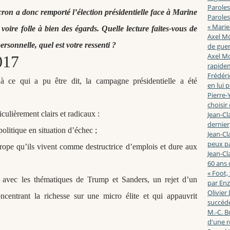
Paroles
on a donc remporté l’élection présidentielle face à Marine
Paroles
« Marie
ire folle à bien des égards. Quelle lecture faites-vous de
Axel Mo
ersonnelle, quel est votre ressenti ?
de guerr
Axel Mo
017
rapidem
Frédéri
 ce qui a pu être dit, la campagne présidentielle a été
en lui 
Pierre-Y
choisir
ulièrement clairs et radicaux :
Jean-Cl
dernier,
politique en situation d’échec ;
Jean-Cl
peux pa
rope qu’ils vivent comme destructrice d’emplois et dure aux
Jean-Cl
60 ans d
« Foot,
avec les thématiques de Trump et Sanders, un rejet d’un
par En
Olivier
ncentrant la richesse sur une micro élite et qui appauvrit
succéde
M.-C. B
d'une r