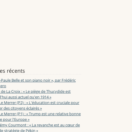
les récents
-Paule Belle et son piano noir », par Frédéric
ero
de La Croix : « Le piège de Thucydide est
'hui aussi actuel qu'en 1914 »
Le Merrer (P2) : « L'éducation est cruciale pour
r des citoyens éclairés »
Le Merrer (P1) : « Trump est une relative bonne
e pour l'Europe »
lémy Courmont : « La revanche est au cœur de
de stratégie de Pékin »