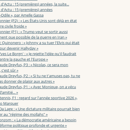
 d'Actu : 15 (premières) années, la suite...
 d'Actu : 15 (premières) années
-Odile », par Amelle Gassa
nnier (P2) : « Les États-Unis sont déjà en état
e civile froide »
nnier (P1) : « Trump veut se sortir aussi
ent que possible de la guerre en Iran »
c Quinonero : « Johnny a su tuer l'Elvis qui était
pour devenir Hallyday »
ves Le Borgn' : « Je rejette l'idée qu'il faudrait
 entre la gauche et l'Europe »
aude Dreyfus, P3 : « Nicolas, ce sera mon
 c'est sûr »
aude Dreyfus, P2 : « Si tu ne t'amuses pas, tu ne
s donner de plaisir aux autres »
aude Dreyfus, P1 : « Avec Monique, on a vécu
’amitié... »
 tennis, F1 : regard sur l'année sportive 2026 »,
zo Marquer
 Da Lage : « Une dictature militaire pourrait bien
r au "régime des mollahs" »
onzom : « La démocratie américaine a besoin
éforme politique profonde et urgente »