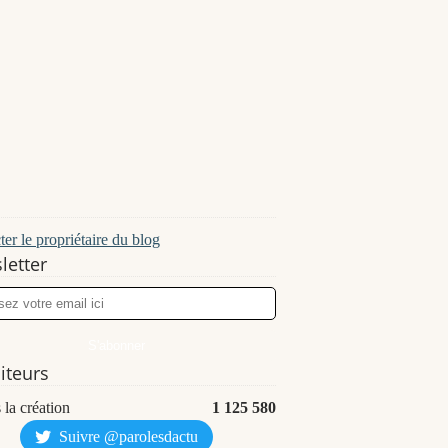
er le propriétaire du blog
letter
siteurs
 la création
1 125 580
Suivre @parolesdactu