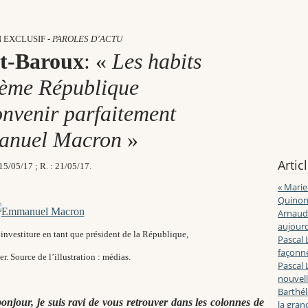
 EXCLUSIF -
PAROLES D’ACTU
at-Baroux
: «
Les habits
Vème République
onvenir
parfaitement
anuel Macron
»
Artic
 15/05/17 ; R. : 21/05/17.
« Marie
Quinon
Arnaud 
aujourd
nvestiture en tant que président de la République,
Pascal 
façonne
er. Source de l’illustration : médias.
Pascal 
nouvell
Barthé
njour, je suis ravi de vous retrouver dans les colonnes de
la gran