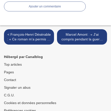
Ajouter un commentaire
< François-Henri Désérable
Marcel Amont : « J'ai
: « Ce roman m'a permis de
compris pendant la guerre
faire passer mes poèmes
qu'on pouvait faire
en contrebande »
l'andouille pour conjurer la
peur » >
Hébergé par Canalblog
Top articles
Pages
Contact
Signaler un abus
C.G.U.
Cookies et données personnelles
Préférences cookies