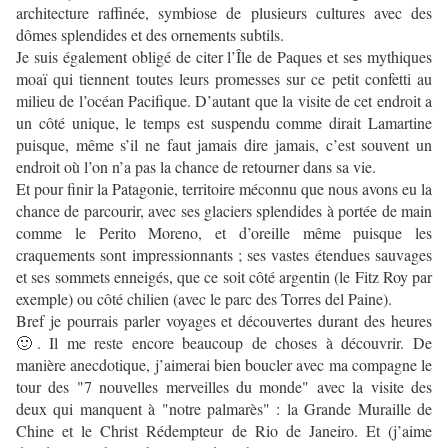
architecture raffinée, symbiose de plusieurs cultures avec des
dômes splendides et des ornements subtils.
Je suis également obligé de citer l’Île de Paques et ses mythiques
moaï qui tiennent toutes leurs promesses sur ce petit confetti au
milieu de l’océan Pacifique. D’autant que la visite de cet endroit a
un côté unique, le temps est suspendu comme dirait Lamartine
puisque, même s’il ne faut jamais dire jamais, c’est souvent un
endroit où l’on n’a pas la chance de retourner dans sa vie.
Et pour finir la Patagonie, territoire méconnu que nous avons eu la
chance de parcourir, avec ses glaciers splendides à portée de main
comme le Perito Moreno, et d’oreille même puisque les
craquements sont impressionnants ; ses vastes étendues sauvages
et ses sommets enneigés, que ce soit côté argentin (le Fitz Roy par
exemple) ou côté chilien (avec le parc des Torres del Paine).
Bref je pourrais parler voyages et découvertes durant des heures
🙂. Il me reste encore beaucoup de choses à découvrir. De
manière anecdotique, j’aimerai bien boucler avec ma compagne le
tour des "7 nouvelles merveilles du monde" avec la visite des
deux qui manquent à "notre palmarès" : la Grande Muraille de
Chine et le Christ Rédempteur de Rio de Janeiro. Et (j’aime