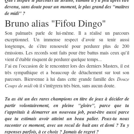
Que t’inspire le parcours de Bruno, éliminé il y a peu après être
devenu, sans doute pour un moment, le plus grand des "maîtres
de midi" ?
Bruno alias "Fifou Dingo"
Son palmarès parle de lui-même. Il a réalisé un parcours
exceptionnel. Un immense respect d’avoir su tenir aussi
longtemps, de s’être renouvelé pour perdurer plus de 200
émissions. Les records sont faits pour être battus mais ceux qu’il
vient d’établir risquent de perdurer quelque temps...
J’ai eu l’occasion de le rencontrer lors des derniers Masters, il est
très sympathique et a beaucoup de détachement sur tout son
parcours. Bienvenue à lui dans cette grande famille des
Douze
Coups de midi
où il s’intègrera très bien, sans aucun doute.
Tu as été un des rares champions en titre de jeux à décider de
partir volontairement, en pleine "gloire", parce que tu
t’apprêtais à démarrer un nouveau job, peut-être aussi parce
que tu estimais avoir atteint un beau palier. Peux-tu nous
raconter ce moment, avec un recul de huit ans et demi ? Tu y
repenses parfois, à ce choix ? Jamais de regret ?