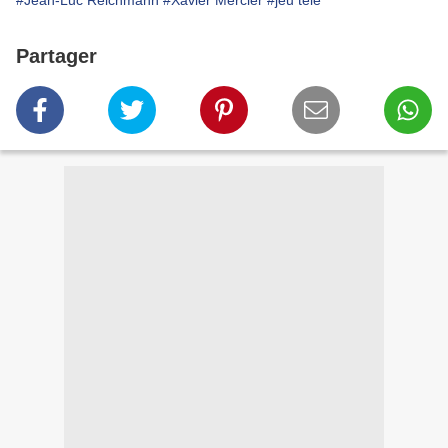
#Jean-Luc Reichmann
#Xavier Mercier
#jeu télé
Partager