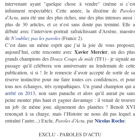
intervenant ayant "quelque chose à vendre" (même si c’est
infiniment respectable). Cette année, la dixième de
Paroles
d
’Actu
, aura été une des plus riches, une des plus intenses aussi :
plus de 30 articles, et ce n’est sans doute pas terminé. Elle a
débuté avec l’interview-portrait rafraîchissant d’Arsène, maestro
de
N
’oubliez pas les paroles
(France 2).
C’est dans un même esprit que j’ai la joie de vous proposer,
Xavier Mercier
aujourd’hui, cette rencontre avec
, un des plus
grands champions des
Douze Coups de midi
(TF1) - je signale au
passage qu’il célébrera son anniversaire au lendemain de cette
publication, si si ! Je le remercie d’avoir accepté de sortir de sa
réserve instinctive pour me faire toutes ces confidences, et pour
tous nos échanges, très sympathiques. Un grand champion qui a
arrêté en 2013
, non sans panache et alors
qu
’il aurait pu sans
peine monter plus haut et gagner davantage : il venait de trouver
un job
(le même jour, alignement des planètes ? Benoît XVI
renonçait à sa charge, mais l
’Histoire ne nous dit pas lequel a
Nicolas Roche
entraîné l
’autre...
) Exclu,
Paroles d
’Actu
, par
.
EXCLU - PAROLES D’ACTU