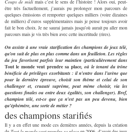
Coups de midi
mais c’est le sens de l’histoire ! Alors oui, peut-
être très factuellement, j’aurais pu prolonger mon parcours de
quelques émissions et remporter quelques milliers (voire dizaines
de milliers) d’euros supplémentaires mais je pense toujours avoir
fait le bon choix. Je ne saurai jamais jusqu’où aurait pu aller mon
parcours mais je vis très bien avec cette incertitude (rires).
On assiste à une vraie starification des champions de jeux télé,
qu’on suit de plus en plus comme dans un feuilleton. Les règles
du jeu favorisent parfois leur maintien (particulièrement dans
Tout le monde veut prendre sa place
, où le tenant du trône
bénéficie de privilèges exorbitants : il n’entre dans l’arène que
pour la dernière épreuve, choisit son thème et celui de son
challenger et, cruauté suprême, peut même choisir, via les
questions finales ou entre deux égalités, son challenger). Bref,
champion télé, est-ce que ça n’est pas un peu devenu, bien
qu’éphémère, une sorte de métier ?
des champions starifiés
Il y a en effet une mode ces dernières années, depuis la création
de
Tout le monde veut prendre sa place
en 2006, d’avoir des jeux