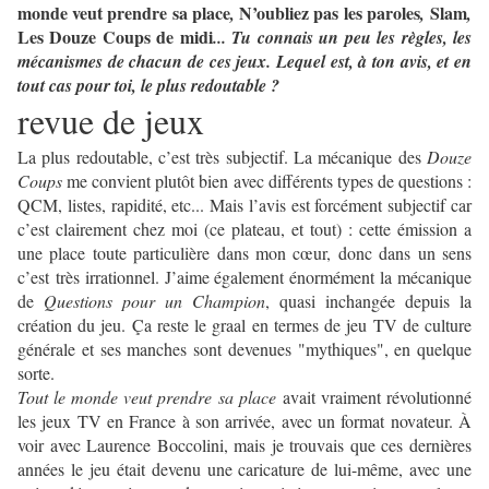
monde veut prendre sa place
N
’oubliez pas les paroles
Slam
,
,
,
Les Douze Coups de midi
... Tu connais un peu les règles, les
mécanismes de chacun de ces jeux. Lequel est, à ton avis, et en
tout cas pour toi, le plus redoutable ?
revue de jeux
La plus redoutable, c’est très subjectif. La mécanique des
Douze
Coups
me convient plutôt bien avec différents types de questions :
QCM, listes, rapidité, etc... Mais l’avis est forcément subjectif car
c’est clairement chez moi (ce plateau, et tout) : cette émission a
une place toute particulière dans mon cœur, donc dans un sens
c’est très irrationnel. J’aime également énormément la mécanique
de
Questions pour un Champion
, quasi inchangée depuis la
création du jeu. Ça reste le graal en termes de jeu TV de culture
générale et ses manches sont devenues "mythiques", en quelque
sorte.
Tout le monde veut prendre sa place
avait vraiment révolutionné
les jeux TV en France à son arrivée, avec un format novateur. À
voir avec Laurence Boccolini, mais je trouvais que ces dernières
années le jeu était devenu une caricature de lui-même, avec une