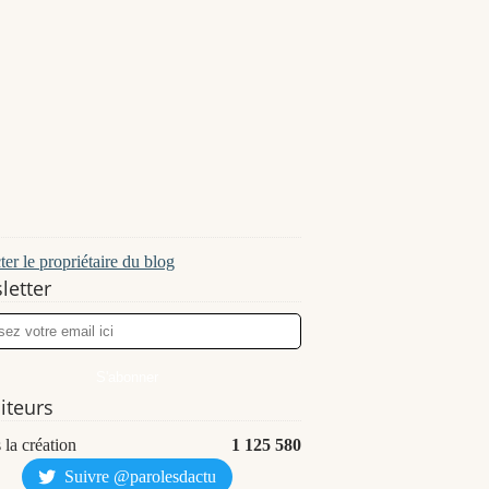
er le propriétaire du blog
letter
siteurs
 la création
1 125 580
Suivre @parolesdactu