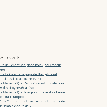
les récents
-Paule Belle et son piano noir », par Frédéric
ero
de La Croix : « Le piège de Thucydide est
'hui aussi actuel qu'en 1914 »
Le Merrer (P2) : « L'éducation est cruciale pour
r des citoyens éclairés »
Le Merrer (P1) : « Trump est une relative bonne
e pour l'Europe »
lémy Courmont : « La revanche est au cœur de
de stratégie de Pékin »