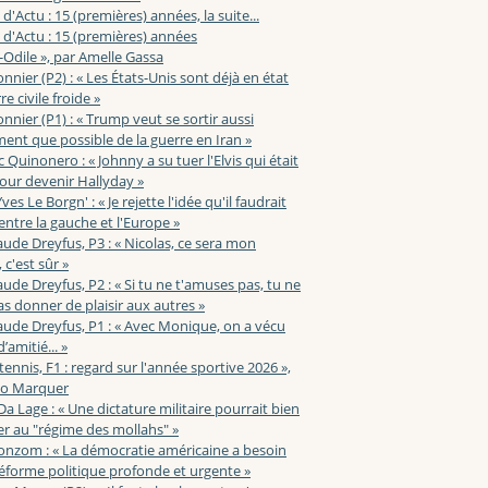
 d'Actu : 15 (premières) années, la suite...
 d'Actu : 15 (premières) années
-Odile », par Amelle Gassa
nnier (P2) : « Les États-Unis sont déjà en état
e civile froide »
nnier (P1) : « Trump veut se sortir aussi
ent que possible de la guerre en Iran »
c Quinonero : « Johnny a su tuer l'Elvis qui était
pour devenir Hallyday »
ves Le Borgn' : « Je rejette l'idée qu'il faudrait
 entre la gauche et l'Europe »
aude Dreyfus, P3 : « Nicolas, ce sera mon
 c'est sûr »
aude Dreyfus, P2 : « Si tu ne t'amuses pas, tu ne
s donner de plaisir aux autres »
aude Dreyfus, P1 : « Avec Monique, on a vécu
’amitié... »
 tennis, F1 : regard sur l'année sportive 2026 »,
zo Marquer
 Da Lage : « Une dictature militaire pourrait bien
r au "régime des mollahs" »
onzom : « La démocratie américaine a besoin
éforme politique profonde et urgente »