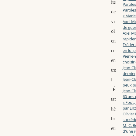
ite
Paroles
Paroles
de
« Marie
vi
Axel Mo
de guerr
ol
Axel Mo
rapidem
en
Frédéri
en lui 
ce
Pierre-Y
en
choisir
Jean-Cl
tre
dernier,
Jean-Cl
l
peux pa
’É
Jean-Cl
60 ans d
tat
« Foot,
par En
hé
Olivier
br
succéde
M.-C. B
eu
d'une r