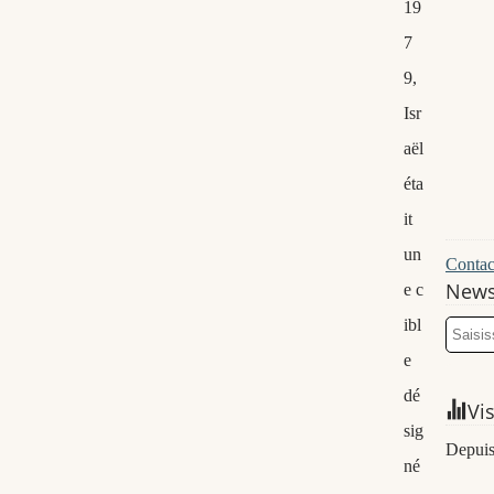
19
7
9,
Isr
aël
éta
it
un
Contact
News
e c
ibl
e
dé
Vi
sig
Depuis
né