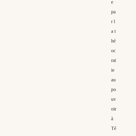
e
pa
r l
a t
hé
oc
rat
ie
au
po
uv
oir
à
Té