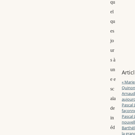
qu
el
qu
es
jo
ur
s à
un
Artic
e e
« Marie
Quinon
sc
Arnaud 
ala
aujourd
Pascal 
de
façonne
Pascal 
in
nouvell
éd
Barthé
la gran