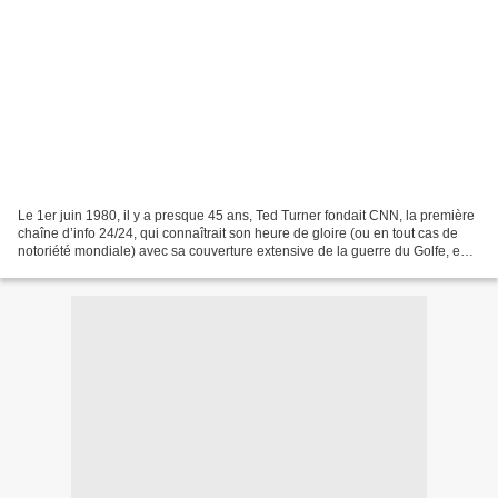
Le 1er juin 1980, il y a presque 45 ans, Ted Turner fondait CNN, la première
chaîne d’info 24/24, qui connaîtrait son heure de gloire (ou en tout cas de
notoriété mondiale) avec sa couverture extensive de la guerre du Golfe, en
1990-91. La "révolution...