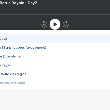
 Battle Royale - DayZ
 DayZ
 a 13 ans (et vous l'avez ignoré)
e (littéralement)
im Rayan
 toutes les règles
s les jeux vidéo
us choquant de Rockstar ? - Le scandale BULLY
e plus moche de Steam
du RÊVE tourne au CAUCHEMAR