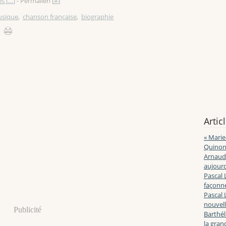
s [
…
]
- Permalien [
#
]
sique
,
chanson française
,
biographie
Artic
« Marie
Quinon
Arnaud 
aujourd
Pascal 
façonne
Pascal 
nouvell
Publicité
Barthé
la gran