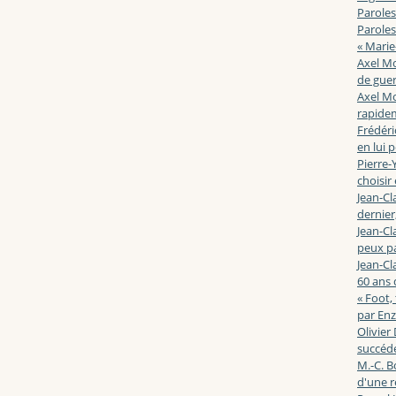
Paroles
Paroles
« Marie
Axel Mo
de guerr
Axel Mo
rapidem
Frédéri
en lui 
Pierre-Y
choisir
Jean-Cl
dernier,
Jean-Cl
peux pa
Jean-Cl
60 ans d
« Foot,
par En
Olivier
succéde
M.-C. B
d'une r