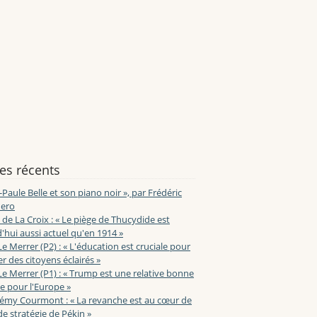
les récents
-Paule Belle et son piano noir », par Frédéric
ero
de La Croix : « Le piège de Thucydide est
'hui aussi actuel qu'en 1914 »
Le Merrer (P2) : « L'éducation est cruciale pour
r des citoyens éclairés »
Le Merrer (P1) : « Trump est une relative bonne
e pour l'Europe »
lémy Courmont : « La revanche est au cœur de
de stratégie de Pékin »