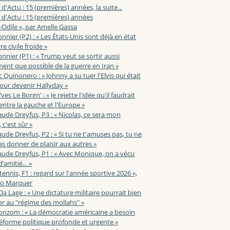
 d'Actu : 15 (premières) années, la suite...
 d'Actu : 15 (premières) années
-Odile », par Amelle Gassa
nnier (P2) : « Les États-Unis sont déjà en état
e civile froide »
nnier (P1) : « Trump veut se sortir aussi
ent que possible de la guerre en Iran »
c Quinonero : « Johnny a su tuer l'Elvis qui était
pour devenir Hallyday »
ves Le Borgn' : « Je rejette l'idée qu'il faudrait
 entre la gauche et l'Europe »
aude Dreyfus, P3 : « Nicolas, ce sera mon
 c'est sûr »
aude Dreyfus, P2 : « Si tu ne t'amuses pas, tu ne
s donner de plaisir aux autres »
aude Dreyfus, P1 : « Avec Monique, on a vécu
’amitié... »
 tennis, F1 : regard sur l'année sportive 2026 »,
zo Marquer
 Da Lage : « Une dictature militaire pourrait bien
r au "régime des mollahs" »
onzom : « La démocratie américaine a besoin
éforme politique profonde et urgente »