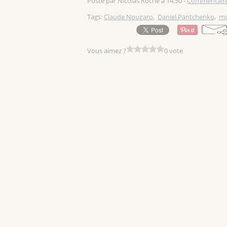
Posté par Nicolas Roche à 14:50 -
Commentaire
Tags:
Claude Nougaro
,
Daniel Pantchenko
,
mu
Vous aimez ?
0 vote