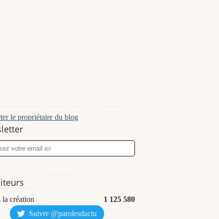
er le propriétaire du blog
letter
siteurs
 la création
1 125 580
Suivre @parolesdactu