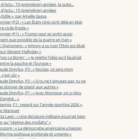
 d'Actu : 15 (premières) années, la suite...
 d'Actu : 15 (premières) années
-Odile », par Amelle Gassa
nnier (P2) : « Les États-Unis sont déjà en état
e civile froide »
nnier (P1) : « Trump veut se sortir aussi
ent que possible de la guerre en Iran »
c Quinonero : « Johnny a su tuer l'Elvis qui était
pour devenir Hallyday »
ves Le Borgn' : « Je rejette l'idée qu'il faudrait
 entre la gauche et l'Europe »
aude Dreyfus, P3 : « Nicolas, ce sera mon
 c'est sûr »
aude Dreyfus, P2 : « Si tu ne t'amuses pas, tu ne
s donner de plaisir aux autres »
aude Dreyfus, P1 : « Avec Monique, on a vécu
’amitié... »
 tennis, F1 : regard sur l'année sportive 2026 »,
zo Marquer
 Da Lage : « Une dictature militaire pourrait bien
r au "régime des mollahs" »
onzom : « La démocratie américaine a besoin
éforme politique profonde et urgente »