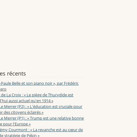
les récents
-Paule Belle et son piano noir », par Frédéric
ero
de La Croix : « Le piège de Thucydide est
'hui aussi actuel qu'en 1914 »
Le Merrer (P2) : « L'éducation est cruciale pour
r des citoyens éclairés »
Le Merrer (P1) : « Trump est une relative bonne
e pour l'Europe »
lémy Courmont : « La revanche est au cœur de
de stratégie de Pékin »