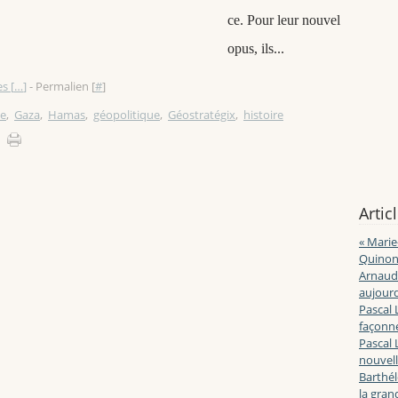
ce. Pour leur nouvel
opus, ils...
s [
…
]
- Permalien [
#
]
ne
,
Gaza
,
Hamas
,
géopolitique
,
Géostratégix
,
histoire
Artic
« Marie
Quinon
Arnaud 
aujourd
Pascal 
façonne
Pascal 
nouvell
Barthé
la gran