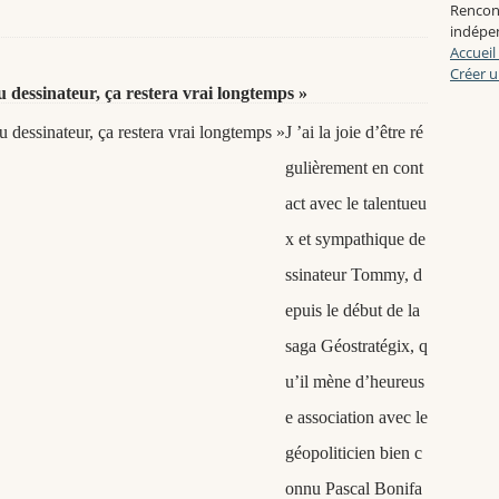
Rencon
indépen
Accueil
Créer u
 dessinateur, ça restera vrai longtemps »
J ’ai la joie d’être ré
gulièrement en cont
act avec le talentueu
x et sympathique de
ssinateur Tommy, d
epuis le début de la
saga Géostratégix, q
u’il mène d’heureus
e association avec le
géopoliticien bien c
onnu Pascal Bonifa