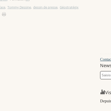
face
,
Tommy Dessine
,
dessin de presse
,
Géostratégix
Contact
News
Vi
Depuis