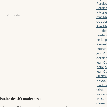
Paroles
Paroles
« Marie
Publicité
Axel Mo
de guerr
Axel Mo
rapidem
Frédéri
en lui 
Pierre-Y
choisir
Jean-Cl
dernier,
Jean-Cl
peux pa
Jean-Cl
60 ans d
« Foot,
par En
Olivier
succéde
M.-C. B
histoire des JO modernes »
d'une r