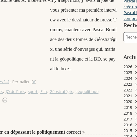
Il y a sept mois, j ’avais la joie de
Pascal 
crée un
vous présenter ma première intervi
Pascal 
compren
ew avec le dessinateur de presse T
Rech
ommy, coauteur avec Pascal Bonif
ace des deux tomes de Géostratégi
x, une série d’ouvrages qui, maria
Arch
nt la géopolitique et la BD, se pay
2026
ait le luxe...
2025
Juill
2024
Juin
Déc
s [
…
]
- Permalien [
#
]
2023
Mai
Nov
Déc
2022
Avri
Oct
Nov
Déc
es
,
JO de Paris
,
sport
,
Fifa
,
Géostratégix
,
géopolitique
2021
Mar
Sep
Oct
Nov
Déc
2020
Janv
Aoû
Sep
Oct
Nov
Déc
2019
Juill
Aoû
Sep
Oct
Nov
Déc
2018
Juin
Juill
Aoû
Sep
Sep
Nov
Déc
2017
Mai
Juin
Juill
Juill
Aoû
Aoû
Oct
Nov
2016
Avri
Mai
Juin
Mai
Juill
Juill
Juin
Oct
Déc
2015
Mar
Avri
Mai
Avri
Juin
Juin
Mai
Sep
Nov
Déc
en dépassant le politiquement correct »
2014
Févr
Mar
Avri
Mar
Mai
Mai
Avri
Aoû
Oct
Nov
Déc