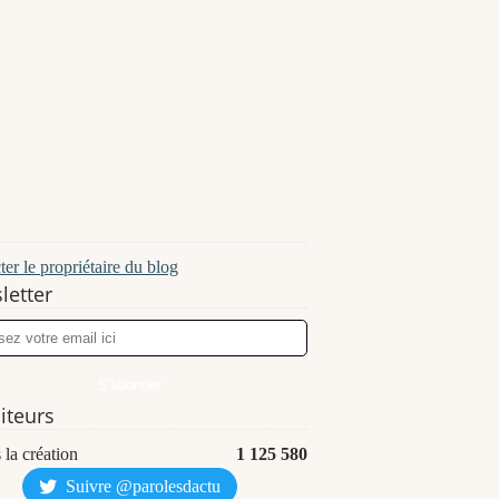
er le propriétaire du blog
letter
siteurs
 la création
1 125 580
Suivre @parolesdactu