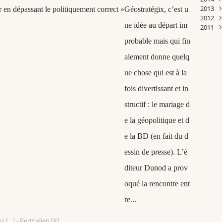
2013
Janv
Févr
Mar
Févr
Avri
Avri
Janv
Juill
Sep
Oct
Nov
Déc
Géostratégix, c’est u
2012
Janv
Févr
Janv
Mar
Mar
Juin
Aoû
Sep
Oct
Nov
Déc
ne idée au départ im
2011
Janv
Janv
Janv
Mai
Juin
Aoû
Sep
Oct
Nov
Déc
Avri
Mai
Juill
Aoû
Sep
Oct
Nov
Déc
probable mais qui fin
Mar
Avri
Juin
Juill
Aoû
Sep
Oct
Nov
Févr
Mar
Mai
Juin
Juill
Aoû
Sep
Sep
alement donne quelq
Janv
Févr
Avri
Mai
Juin
Juill
Aoû
Juill
ue chose qui est à la
Janv
Mar
Avri
Mai
Juin
Juill
Juin
Févr
Mar
Avri
Mai
Juin
fois divertissant et in
Janv
Févr
Mar
Avri
Mai
Janv
Févr
Mar
Avri
structif : le mariage d
Févr
Mar
e la géopolitique et d
Janv
Févr
Janv
e la BD (en fait du d
essin de presse). L’é
diteur Dunod a prov
oqué la rencontre ent
re...
s [
…
]
- Permalien [
#
]