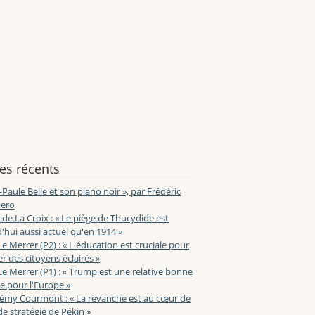
les récents
-Paule Belle et son piano noir », par Frédéric
ero
de La Croix : « Le piège de Thucydide est
'hui aussi actuel qu'en 1914 »
Le Merrer (P2) : « L'éducation est cruciale pour
r des citoyens éclairés »
Le Merrer (P1) : « Trump est une relative bonne
e pour l'Europe »
lémy Courmont : « La revanche est au cœur de
de stratégie de Pékin »