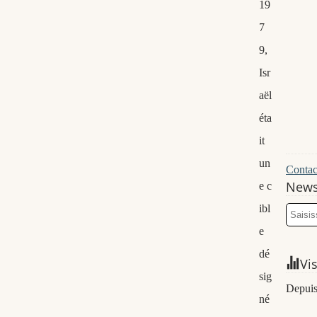
19
7
9,
Isr
aël
éta
it
un
Contact
News
e c
ibl
e
dé
Vi
sig
Depuis
né