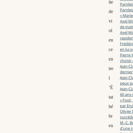
ite
Paroles
Paroles
de
« Marie
vi
Axel Mo
de guerr
ol
Axel Mo
rapidem
en
Frédéri
en lui 
ce
Pierre-Y
en
choisir
Jean-Cl
tre
dernier,
Jean-Cl
l
peux pa
’É
Jean-Cl
60 ans d
tat
« Foot,
par En
hé
Olivier
br
succéde
M.-C. B
eu
d'une r