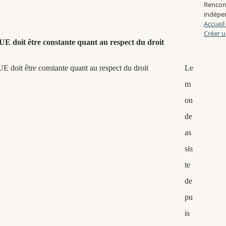
Rencon
indépen
Accueil
Créer u
l'UE doit être constante quant au respect du droit
Le
m
on
de
as
sis
te
de
pu
is