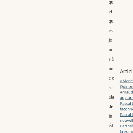
qu
el
qu
es
jo
ur
s à
un
Artic
e e
« Marie
Quinon
sc
Arnaud 
ala
aujourd
Pascal 
de
façonne
Pascal 
in
nouvell
éd
Barthé
la gran