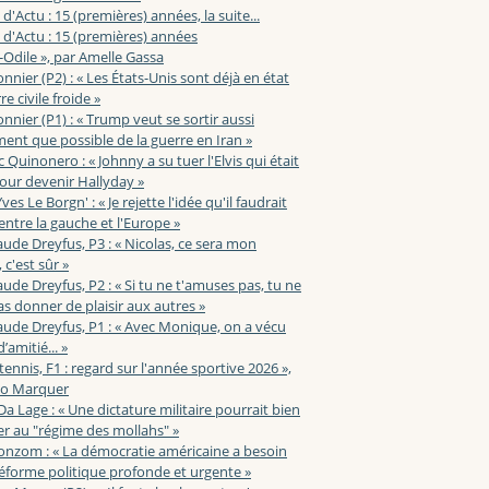
 d'Actu : 15 (premières) années, la suite...
 d'Actu : 15 (premières) années
-Odile », par Amelle Gassa
nnier (P2) : « Les États-Unis sont déjà en état
e civile froide »
nnier (P1) : « Trump veut se sortir aussi
ent que possible de la guerre en Iran »
c Quinonero : « Johnny a su tuer l'Elvis qui était
pour devenir Hallyday »
ves Le Borgn' : « Je rejette l'idée qu'il faudrait
 entre la gauche et l'Europe »
aude Dreyfus, P3 : « Nicolas, ce sera mon
 c'est sûr »
aude Dreyfus, P2 : « Si tu ne t'amuses pas, tu ne
s donner de plaisir aux autres »
aude Dreyfus, P1 : « Avec Monique, on a vécu
’amitié... »
 tennis, F1 : regard sur l'année sportive 2026 »,
zo Marquer
 Da Lage : « Une dictature militaire pourrait bien
r au "régime des mollahs" »
onzom : « La démocratie américaine a besoin
éforme politique profonde et urgente »