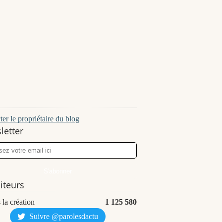
er le propriétaire du blog
letter
siteurs
 la création
1 125 580
Suivre @parolesdactu