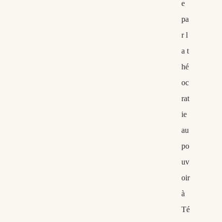
e
pa
r l
a t
hé
oc
rat
ie
au
po
uv
oir
à
Té