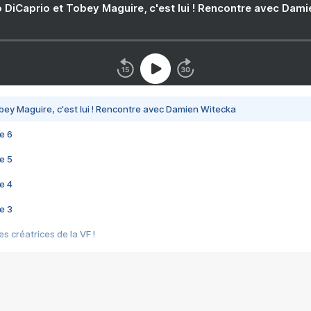
 DiCaprio et Tobey Maguire, c'est lui ! Rencontre avec Dam
bey Maguire, c'est lui ! Rencontre avec Damien Witecka
e 6
e 5
e 4
e 3
s créatrices de la VF !
e 2
e 1
e Mektoub My Love arrive enfin ! Rencontre avec Shaïn Boumedine et Sal