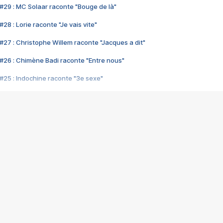
#29 : MC Solaar raconte "Bouge de là"
28 : Lorie raconte "Je vais vite"
#27 : Christophe Willem raconte "Jacques a dit"
#26 : Chimène Badi raconte "Entre nous"
#25 : Indochine raconte "3e sexe"
#24 : Zaho raconte "C'est chelou"
#23 : Patrick Bruel raconte "Au café des délices"
#22 : Kyo raconte "Le chemin"
#21 : Nolwenn Leroy raconte "Cassé"
#20 : Patrick Hernandez raconte "Born to be alive"
#19 : Lorie raconte "Près de moi"
#18 : Michael Jones raconte "A nos actes manqués" (avec Jean-Jacque
#17 : Khaled raconte "Aïcha"