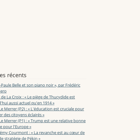
les récents
-Paule Belle et son piano noir », par Frédéric
ero
de La Croix : « Le piège de Thucydide est
'hui aussi actuel qu'en 1914 »
Le Merrer (P2) : « L'éducation est cruciale pour
r des citoyens éclairés »
Le Merrer (P1) : « Trump est une relative bonne
e pour l'Europe »
lémy Courmont : « La revanche est au cœur de
de stratégie de Pékin »