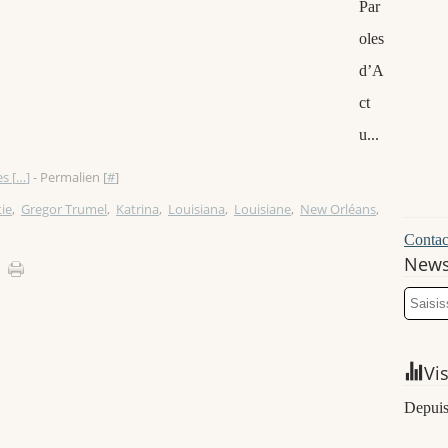
Par
oles
d’A
ct
u...
s [
…
]
- Permalien [
#
]
ie
,
Gregor Trumel
,
Katrina
,
Louisiana
,
Louisiane
,
New Orléans
,
Contact
News
Vi
Depuis