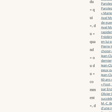
du
Paroles
Paroles
« q
« Marie
ui
Axel Mo
de guerr
», d
Axel Mo
rapidem
u «
Frédéri
en lui 
qua
Pierre-Y
nd
choisir
Jean-Cl
» o
dernier,
Jean-Cl
u d
peux pa
u «
Jean-Cl
60 ans d
co
« Foot,
par En
mm
Olivier
ent
succéde
M.-C. B
», d
d'une r