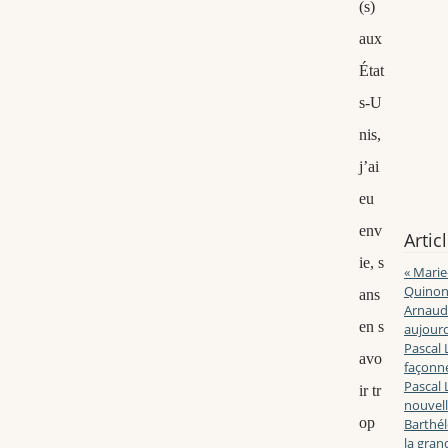
(s)
aux
État
s-U
nis,
j’ai
eu
env
Artic
ie, s
« Marie
Quinon
ans
Arnaud 
en s
aujourd
Pascal 
avo
façonne
Pascal 
ir tr
nouvell
op
Barthé
la gran