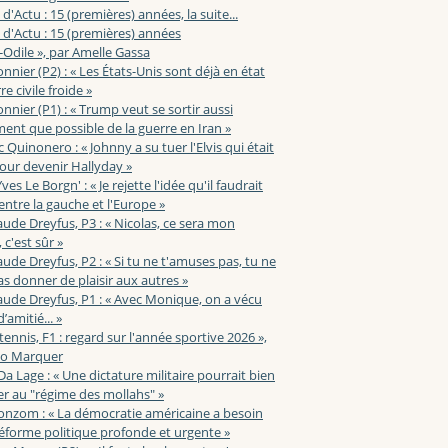
 d'Actu : 15 (premières) années, la suite...
 d'Actu : 15 (premières) années
-Odile », par Amelle Gassa
nnier (P2) : « Les États-Unis sont déjà en état
e civile froide »
nnier (P1) : « Trump veut se sortir aussi
ent que possible de la guerre en Iran »
c Quinonero : « Johnny a su tuer l'Elvis qui était
pour devenir Hallyday »
ves Le Borgn' : « Je rejette l'idée qu'il faudrait
 entre la gauche et l'Europe »
aude Dreyfus, P3 : « Nicolas, ce sera mon
 c'est sûr »
aude Dreyfus, P2 : « Si tu ne t'amuses pas, tu ne
s donner de plaisir aux autres »
aude Dreyfus, P1 : « Avec Monique, on a vécu
’amitié... »
 tennis, F1 : regard sur l'année sportive 2026 »,
zo Marquer
 Da Lage : « Une dictature militaire pourrait bien
r au "régime des mollahs" »
onzom : « La démocratie américaine a besoin
éforme politique profonde et urgente »