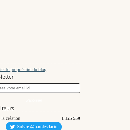
er le propriétaire du blog
letter
siteurs
 la création
1 125 559
Suivre @parolesdactu