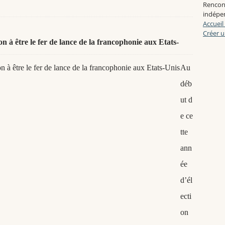
Rencon
indépen
Accueil
Créer u
 à être le fer de lance de la francophonie aux Etats-
Au
déb
ut d
e ce
tte
ann
ée
d’él
ecti
on