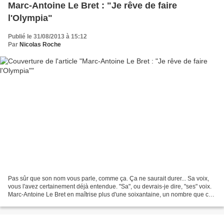
Marc-Antoine Le Bret : "Je rêve de faire
l'Olympia"
Publié le 31/08/2013 à 15:12
Par
Nicolas Roche
Pas sûr que son nom vous parle, comme ça. Ça ne saurait durer... Sa voix,
vous l'avez certainement déjà entendue. "Sa", ou devrais-je dire, "ses" voix.
Marc-Antoine Le Bret en maîtrise plus d'une soixantaine, un nombre que ce
gros bosseur fait constamment...