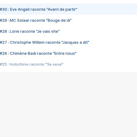
#30 : Eve Angeli raconte "Avant de partir"
#29 : MC Solaar raconte "Bouge de là"
28 : Lorie raconte "Je vais vite"
#27 : Christophe Willem raconte "Jacques a dit"
#26 : Chimène Badi raconte "Entre nous"
#25 : Indochine raconte "3e sexe"
#24 : Zaho raconte "C'est chelou"
#23 : Patrick Bruel raconte "Au café des délices"
#22 : Kyo raconte "Le chemin"
#21 : Nolwenn Leroy raconte "Cassé"
#20 : Patrick Hernandez raconte "Born to be alive"
#19 : Lorie raconte "Près de moi"