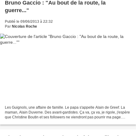
Bruno Gaccio : "Au bout de la route, la
guerre..."
Publié le 09/06/2013 à 22:32
Par
Nicolas Roche
Les Guignols, une affaire de famille. Le papa s'appelle Alain de Greef. La
maman, Alain Duverne. Des avant-gardistes. Ça va, ça va, je rigole, j'espère
que Christine Boutin et ses followers ne viendront pas pourrir ma page.
Revenons à nos mouflets......