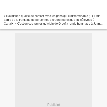
« Il avait une qualité de contact avec les gens qui était formidable (...) Il fait
partie de la trentaine de personnes extraordinaires que j'ai côtoyées à
Canal+. » C'est en ces termes qu'Alain de Greef a rendu hommage à Jean-
Luc Delarue après la disparition...
Publicité