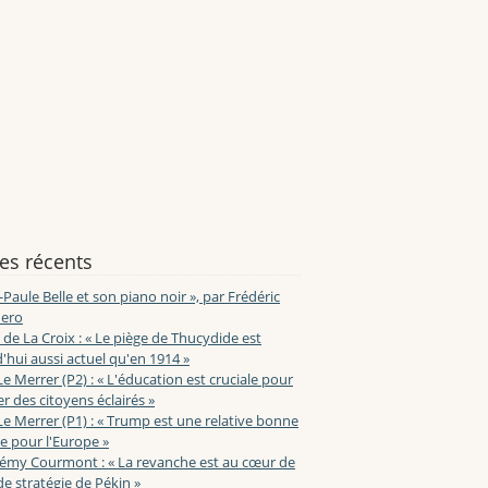
les récents
-Paule Belle et son piano noir », par Frédéric
ero
de La Croix : « Le piège de Thucydide est
'hui aussi actuel qu'en 1914 »
Le Merrer (P2) : « L'éducation est cruciale pour
r des citoyens éclairés »
Le Merrer (P1) : « Trump est une relative bonne
e pour l'Europe »
lémy Courmont : « La revanche est au cœur de
de stratégie de Pékin »