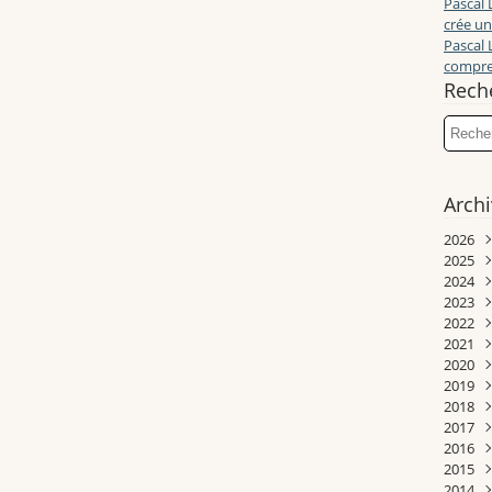
Pascal 
crée un
Pascal 
compren
Rech
Arch
2026
2025
Juill
2024
Juin
Déc
2023
Mai
Nov
Déc
2022
Avri
Oct
Nov
Déc
2021
Mar
Sep
Oct
Nov
Déc
2020
Janv
Aoû
Sep
Oct
Nov
Déc
2019
Juill
Aoû
Sep
Oct
Nov
Déc
2018
Juin
Juill
Aoû
Sep
Sep
Nov
Déc
2017
Mai
Juin
Juill
Juill
Aoû
Aoû
Oct
Nov
2016
Avri
Mai
Juin
Mai
Juill
Juill
Juin
Oct
Déc
2015
Mar
Avri
Mai
Avri
Juin
Juin
Mai
Sep
Nov
Déc
2014
Févr
Mar
Avri
Mar
Mai
Mai
Avri
Aoû
Oct
Nov
Déc