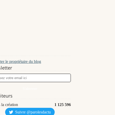
er le propriétaire du blog
letter
siteurs
 la création
1 125 596
Suivre @parolesdactu