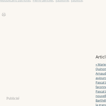
Républicains patriotes
,
Pierre Gentillet
,
gaullisme
,
gaulliste
,
Artic
« Marie
Quinon
Arnaud 
aujourd
Pascal 
façonne
Pascal 
nouvell
Publicité
Barthé
la gran