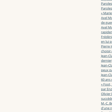
Paroles
Paroles
« Marie
Axel Mo
de guerr
Axel Mo
rapidem
Frédéri
en lui 
Pierre-Y
choisir
Jean-Cl
dernier,
Jean-Cl
peux pa
Jean-Cl
60 ans d
« Foot,
par En
Olivier
succéde
M.-C. B
d'une r