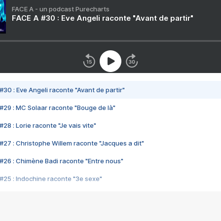
FACE A - un podcast Purecharts
FACE A #30 : Eve Angeli raconte "Avant de partir"
#30 : Eve Angeli raconte "Avant de partir"
#29 : MC Solaar raconte "Bouge de là"
28 : Lorie raconte "Je vais vite"
#27 : Christophe Willem raconte "Jacques a dit"
#26 : Chimène Badi raconte "Entre nous"
#25 : Indochine raconte "3e sexe"
#24 : Zaho raconte "C'est chelou"
#23 : Patrick Bruel raconte "Au café des délices"