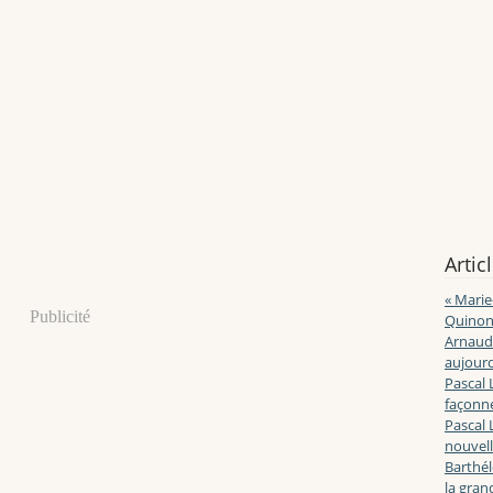
Artic
« Marie
Publicité
Quinon
Arnaud 
aujourd
Pascal 
façonne
Pascal 
nouvell
Barthé
la gran