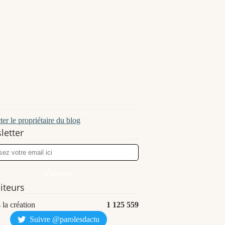
er le propriétaire du blog
letter
siteurs
 la création
1 125 559
Suivre @parolesdactu