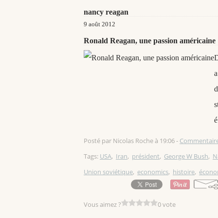
nancy reagan
9 août 2012
Ronald Reagan, une passion américaine
D
a
d
s
é
Posté par Nicolas Roche à 19:06 -
Commentaire
Tags:
USA
,
Iran
,
président
,
George W Bush
,
N
Union soviétique
,
economics
,
histoire
,
écono
Vous aimez ?
0 vote