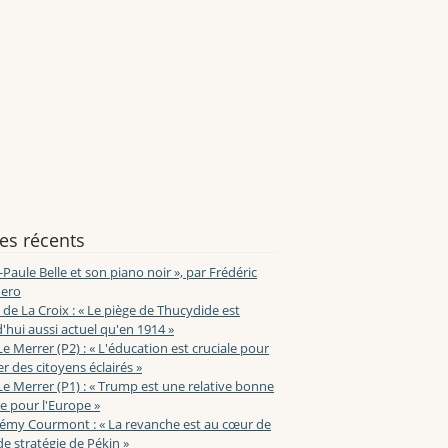
les récents
-Paule Belle et son piano noir », par Frédéric
ero
de La Croix : « Le piège de Thucydide est
'hui aussi actuel qu'en 1914 »
Le Merrer (P2) : « L'éducation est cruciale pour
r des citoyens éclairés »
Le Merrer (P1) : « Trump est une relative bonne
e pour l'Europe »
lémy Courmont : « La revanche est au cœur de
de stratégie de Pékin »