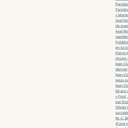
Paroles
Paroles
« Marie
Axel Mo
de guerr
Axel Mo
rapidem
Frédéri
en lui 
Pierre-Y
choisir
Jean-Cl
dernier,
Jean-Cl
peux pa
Jean-Cl
60 ans d
« Foot,
par En
Olivier
succéde
M.-C. B
d'une r