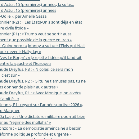
 d'Actu : 15 (premières) années, la suite...
 d'Actu : 15 (premières) années
-Odile », par Amelle Gassa
nnier (P2) : « Les États-Unis sont déjà en état
e civile froide »
nnier (P1) : « Trump veut se sortir aussi
ent que possible de la guerre en Iran »
c Quinonero : « Johnny a su tuer l'Elvis qui était
pour devenir Hallyday »
ves Le Borgn' : « Je rejette l'idée qu'il faudrait
 entre la gauche et l'Europe »
aude Dreyfus, P3 : « Nicolas, ce sera mon
 c'est sûr »
aude Dreyfus, P2 : « Si tu ne t'amuses pas, tu ne
s donner de plaisir aux autres »
aude Dreyfus, P1 : « Avec Monique, on a vécu
’amitié... »
 tennis, F1 : regard sur l'année sportive 2026 »,
zo Marquer
 Da Lage : « Une dictature militaire pourrait bien
r au "régime des mollahs" »
onzom : « La démocratie américaine a besoin
éforme politique profonde et urgente »