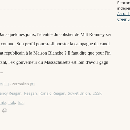
Rencon
indépen
Accueil
Créer u
ans quelques jours, l'identité du colistier de Mitt Romney ser
 connue. Son profil pourra-t-il booster la campagne du candi
at républicain à la Maison Blanche ? Il faut dire que pour l'in
tant, l'ex-gouverneur du Massachusetts est loin d'avoir gagn
...
s [
…
]
- Permalien [
#
]
ancy Reagan
,
Reagan
,
Ronald Reagan
,
Soviet Union
,
USSR
,
mie
,
Irak
,
Iraq