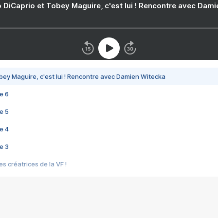
 DiCaprio et Tobey Maguire, c'est lui ! Rencontre avec Dam
bey Maguire, c'est lui ! Rencontre avec Damien Witecka
e 6
e 5
e 4
e 3
s créatrices de la VF !
e 2
e 1
e Mektoub My Love arrive enfin ! Rencontre avec Shaïn Boumedine et Sal