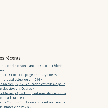
les récents
-Paule Belle et son piano noir », par Frédéric
ero
de La Croix : « Le piège de Thucydide est
'hui aussi actuel qu'en 1914 »
Le Merrer (P2) : « L'éducation est cruciale pour
r des citoyens éclairés »
Le Merrer (P1) : « Trump est une relative bonne
e pour l'Europe »
lémy Courmont : « La revanche est au cœur de
de stratégie de Pékin »