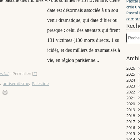
Nous sommes le 13 novembre. Cette
Pascal 
crée un
date est désormais associée à un sou
Pascal 
compren
venir dramatique, qui date d’hier ou
Rech
presque : celui des attentats qui firent
131 victimes (130 morts directs, 1 su
icidé), et des milliers de traumatisés à
Arch
vie, en région parisienne...
2026
s [
…
]
- Permalien [
#
]
2025
Juill
2024
Juin
Déc
,
antisémitisme
,
Palestine
2023
Mai
Nov
Déc
2022
Avri
Oct
Nov
Déc
2021
Mar
Sep
Oct
Nov
Déc
2020
Janv
Aoû
Sep
Oct
Nov
Déc
2019
Juill
Aoû
Sep
Oct
Nov
Déc
2018
Juin
Juill
Aoû
Sep
Sep
Nov
Déc
2017
Mai
Juin
Juill
Juill
Aoû
Aoû
Oct
Nov
2016
Avri
Mai
Juin
Mai
Juill
Juill
Juin
Oct
Déc
2015
Mar
Avri
Mai
Avri
Juin
Juin
Mai
Sep
Nov
Déc
2014
Févr
Mar
Avri
Mar
Mai
Mai
Avri
Aoû
Oct
Nov
Déc