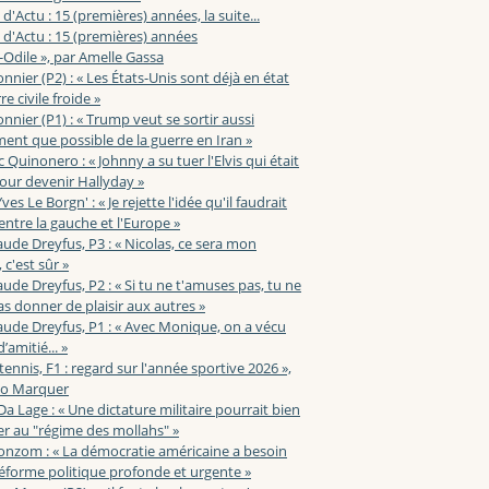
 d'Actu : 15 (premières) années, la suite...
 d'Actu : 15 (premières) années
-Odile », par Amelle Gassa
nnier (P2) : « Les États-Unis sont déjà en état
e civile froide »
nnier (P1) : « Trump veut se sortir aussi
ent que possible de la guerre en Iran »
c Quinonero : « Johnny a su tuer l'Elvis qui était
pour devenir Hallyday »
ves Le Borgn' : « Je rejette l'idée qu'il faudrait
 entre la gauche et l'Europe »
aude Dreyfus, P3 : « Nicolas, ce sera mon
 c'est sûr »
aude Dreyfus, P2 : « Si tu ne t'amuses pas, tu ne
s donner de plaisir aux autres »
aude Dreyfus, P1 : « Avec Monique, on a vécu
’amitié... »
 tennis, F1 : regard sur l'année sportive 2026 »,
zo Marquer
 Da Lage : « Une dictature militaire pourrait bien
r au "régime des mollahs" »
onzom : « La démocratie américaine a besoin
éforme politique profonde et urgente »