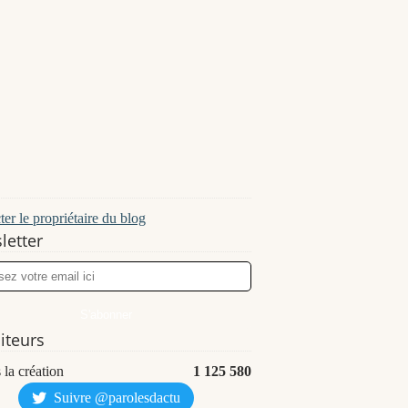
er le propriétaire du blog
letter
siteurs
 la création
1 125 580
Suivre @parolesdactu