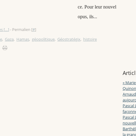
ce. Pour leur nouvel
opus, ils...
s [
…
]
- Permalien [
#
]
ne
,
Gaza
,
Hamas
,
géopolitique
,
Géostratégix
,
histoire
Artic
« Marie
Quinon
Arnaud 
aujourd
Pascal 
façonne
Pascal 
nouvell
Barthé
la gran