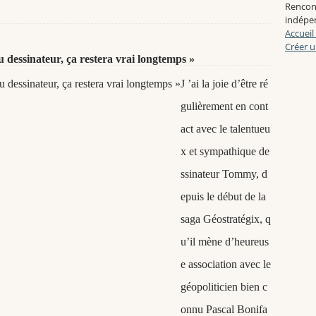
Rencon
indépen
Accueil
Créer u
 dessinateur, ça restera vrai longtemps »
J ’ai la joie d’être ré
gulièrement en cont
act avec le talentueu
x et sympathique de
ssinateur Tommy, d
epuis le début de la
saga Géostratégix, q
u’il mène d’heureus
e association avec le
géopoliticien bien c
onnu Pascal Bonifa