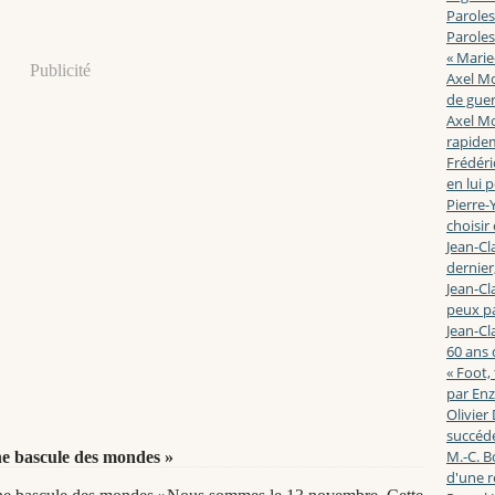
Paroles
Paroles
« Marie
Publicité
Axel Mo
de guerr
Axel Mo
rapidem
Frédéri
en lui 
Pierre-Y
choisir
Jean-Cl
dernier,
Jean-Cl
peux pa
Jean-Cl
60 ans d
« Foot,
par En
Olivier
succéde
M.-C. B
ne bascule des mondes »
d'une r