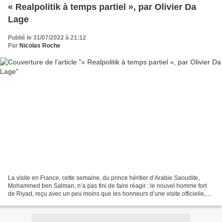
« Realpolitik à temps partiel », par Olivier Da
Lage
Publié le 31/07/2022 à 21:12
Par
Nicolas Roche
La visite en France, cette semaine, du prince héritier d’Arabie Saoudite,
Mohammed ben Salman, n’a pas fini de faire réagir : le nouvel homme fort
de Riyad, reçu avec un peu moins que les honneurs d’une visite officielle,
mais non sans chaleur, par Emmanuel...