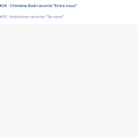
#26 : Chimène Badi raconte "Entre nous"
#25 : Indochine raconte "3e sexe"
#24 : Zaho raconte "C'est chelou"
#23 : Patrick Bruel raconte "Au café des délices"
#22 : Kyo raconte "Le chemin"
#21 : Nolwenn Leroy raconte "Cassé"
#20 : Patrick Hernandez raconte "Born to be alive"
#19 : Lorie raconte "Près de moi"
#18 : Michael Jones raconte "A nos actes manqués" (avec Jean-Jacque
#17 : Khaled raconte "Aïcha"
#16 : Corneille raconte "Parce qu'on vient de loin"
#15 : Indochine raconte "L'aventurier"