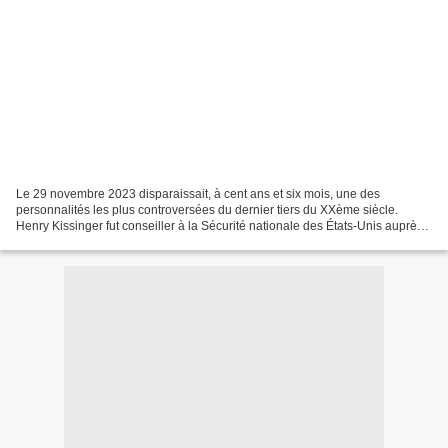
Le 29 novembre 2023 disparaissait, à cent ans et six mois, une des
personnalités les plus controversées du dernier tiers du XXème siècle.
Henry Kissinger fut conseiller à la Sécurité nationale des États-Unis auprès
des présidents Nixon et Ford (1969-1975),...