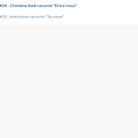
#26 : Chimène Badi raconte "Entre nous"
#25 : Indochine raconte "3e sexe"
#24 : Zaho raconte "C'est chelou"
#23 : Patrick Bruel raconte "Au café des délices"
#22 : Kyo raconte "Le chemin"
#21 : Nolwenn Leroy raconte "Cassé"
#20 : Patrick Hernandez raconte "Born to be alive"
#19 : Lorie raconte "Près de moi"
#18 : Michael Jones raconte "A nos actes manqués" (avec Jean-Jacque
#17 : Khaled raconte "Aïcha"
#16 : Corneille raconte "Parce qu'on vient de loin"
#15 : Indochine raconte "L'aventurier"