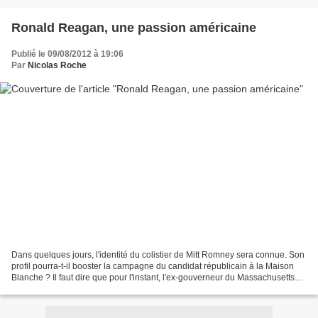
Ronald Reagan, une passion américaine
Publié le 09/08/2012 à 19:06
Par
Nicolas Roche
Dans quelques jours, l'identité du colistier de Mitt Romney sera connue. Son
profil pourra-t-il booster la campagne du candidat républicain à la Maison
Blanche ? Il faut dire que pour l'instant, l'ex-gouverneur du Massachusetts
est loin d'avoir gagné...