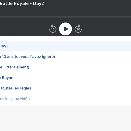
 Battle Royale - DayZ
 DayZ
 a 13 ans (et vous l'avez ignoré)
e (littéralement)
im Rayan
 toutes les règles
s les jeux vidéo
us choquant de Rockstar ? - Le scandale BULLY
e plus moche de Steam
du RÊVE tourne au CAUCHEMAR