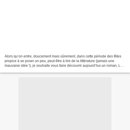
Alors qu’on entre, doucement mais sûrement, dans cette période des fêtes
propice à se poser un peu, peut-être à lire de la littérature (jamais une
mauvaise idée !), je souhaite vous faire découvrir aujourd’hui un roman, Le
Cas Victor Sommer (Éd. de l’Archipel),...