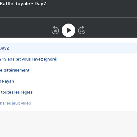
 Battle Royale - DayZ
 DayZ
 a 13 ans (et vous l'avez ignoré)
e (littéralement)
im Rayan
 toutes les règles
s les jeux vidéo
us choquant de Rockstar ? - Le scandale BULLY
e plus moche de Steam
du RÊVE tourne au CAUCHEMAR