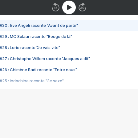
#30 : Eve Angeli raconte "Avant de partir"
#29 : MC Solaar raconte "Bouge de là"
28 : Lorie raconte "Je vais vite"
#27 : Christophe Willem raconte "Jacques a dit"
#26 : Chimène Badi raconte "Entre nous"
#25 : Indochine raconte "3e sexe"
#24 : Zaho raconte "C'est chelou"
#23 : Patrick Bruel raconte "Au café des délices"
#22 : Kyo raconte "Le chemin"
#21 : Nolwenn Leroy raconte "Cassé"
#20 : Patrick Hernandez raconte "Born to be alive"