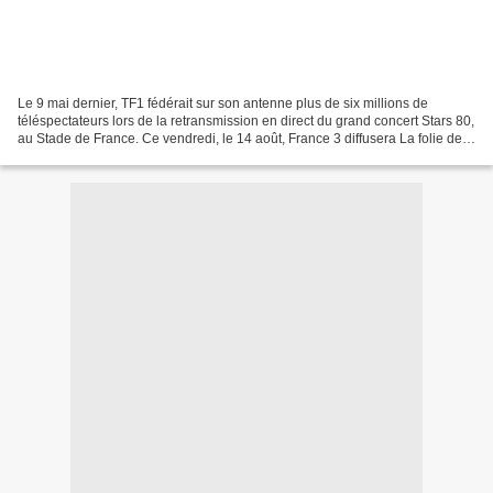
Le 9 mai dernier, TF1 fédérait sur son antenne plus de six millions de
téléspectateurs lors de la retransmission en direct du grand concert Stars 80,
au Stade de France. Ce vendredi, le 14 août, France 3 diffusera La folie des
années 80, un documentaire-rétrospective...