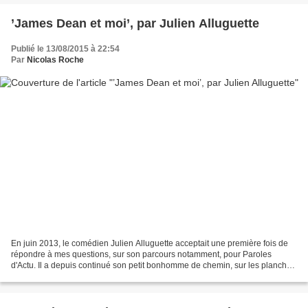
’James Dean et moi’, par Julien Alluguette
Publié le 13/08/2015 à 22:54
Par
Nicolas Roche
En juin 2013, le comédien Julien Alluguette acceptait une première fois de
répondre à mes questions, sur son parcours notamment, pour Paroles
d'Actu. Il a depuis continué son petit bonhomme de chemin, sur les planches
et les écrans, mais pas uniquement....