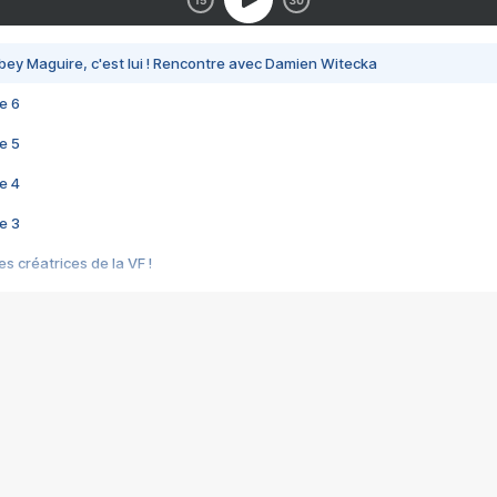
bey Maguire, c'est lui ! Rencontre avec Damien Witecka
e 6
e 5
e 4
e 3
s créatrices de la VF !
e 2
e 1
e Mektoub My Love arrive enfin ! Rencontre avec Shaïn Boumedine et Sal
i : après Toni en famille
elle réalise le bouleversant Dites lui que je l'aime