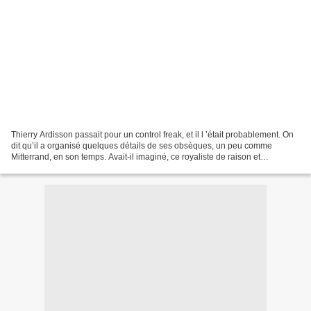
Thierry Ardisson passait pour un control freak, et il l ’était probablement. On
dit qu’il a organisé quelques détails de ses obsèques, un peu comme
Mitterrand, en son temps. Avait-il imaginé, ce royaliste de raison et
certainement de cœur, qu’il disparaîtrait...