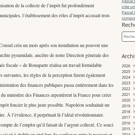
Pascal 
isation de la collecte de l’impôt fut profondément
crée un
Pascal 
nicipales, l’établissement des rôles d’impôt accusait trois
compren
Rech
r Consul créa un mois après son installation au pouvoir une
érarchie pyramidale, ancêtre de notre Direction générale des
Arch
mée fiscale » de Bonaparte réalisa un travail formidable
2026
2025
Juill
 suivantes, les règles de la perception furent également
2024
Juin
Déc
2023
Mai
Nov
Déc
nistration des finances publiques passa entièrement dans les
2022
Avri
Oct
Nov
Déc
s du ministère des Finances arpentèrent la France pour créer
2021
Mar
Sep
Oct
Nov
Déc
2020
Janv
Aoû
Sep
Oct
Nov
Déc
impôt foncier le plus juste possible. Napoléon souhaitait un
2019
Juill
Aoû
Sep
Oct
Nov
Déc
2018
Juin
Juill
Aoû
Sep
Sep
Nov
Déc
ire. À l’évidence, il perpétuait là l’idéal révolutionnaire.
2017
Mai
Juin
Juill
Juill
Aoû
Aoû
Oct
Nov
2016
Avri
Mai
Juin
Mai
Juill
Juill
Juin
Oct
Déc
mpte de l’emploi qu’il faisait de l’argent collecté. Ce souci
2015
Mar
Avri
Mai
Avri
Juin
Juin
Mai
Sep
Nov
Déc
visait à établir un réel lien de confiance entre le pouvoir et
2014
Févr
Mar
Avri
Mar
Mai
Mai
Avri
Aoû
Oct
Nov
Déc