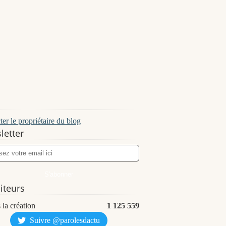
er le propriétaire du blog
letter
siteurs
 la création
1 125 559
Suivre @parolesdactu