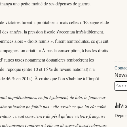
inança une petite moitié de ses dépenses de guerre.
e victoires furent « profitables » mais celles d’Espagne et de
l des années, la pression fiscale s’accentua irrésistiblement.
nommées alors « droits réunis », furent réintroduites, ce qui eut
mpagnes, on criait : « À bas la conscription, à bas les droits
d’autres taxes notamment douanières renforcèrent les
Contact
e de l’époque (entre 10 et 15 % du revenu national) n’a
News
s de 46 % en 2014). À croire que l’on s’habitue à l’impôt.
anti-napoléoniennes, en fut également, de loin, le financeur
Vi
étermination ne faiblit pas : elle savait ce que lui eût coûté
taux ; avait conscience du péril qu’une victoire française
Depuis
els mécanismes Londres a-t-elle pu dégager d’aussi colossaux