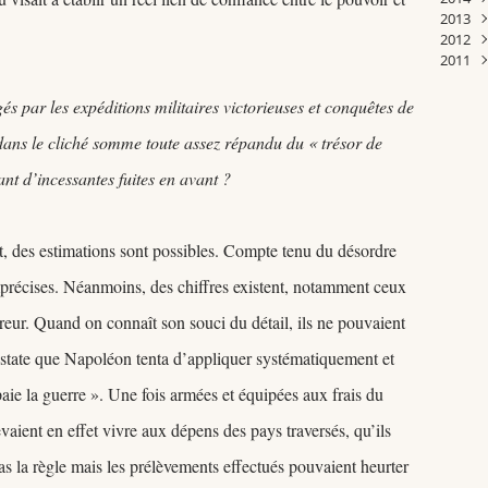
2013
Janv
Févr
Mar
Févr
Avri
Avri
Janv
Juill
Sep
Oct
Nov
Déc
2012
Janv
Févr
Janv
Mar
Mar
Juin
Aoû
Sep
Oct
Nov
Déc
2011
Janv
Janv
Janv
Mai
Juin
Aoû
Sep
Oct
Nov
Déc
Avri
Mai
Juill
Aoû
Sep
Oct
Nov
Déc
Mar
Avri
Juin
Juill
Aoû
Sep
Oct
Nov
és par les expéditions militaires victorieuses et conquêtes de
Févr
Mar
Mai
Juin
Juill
Aoû
Sep
Sep
dans le cliché somme toute assez répandu du « trésor de
Janv
Févr
Avri
Mai
Juin
Juill
Aoû
Juill
Janv
Mar
Avri
Mai
Juin
Juill
Juin
ant d’incessantes fuites en avant ?
Févr
Mar
Avri
Mai
Juin
Janv
Févr
Mar
Avri
Mai
Janv
Févr
Mar
Avri
Févr
Mar
t, des estimations sont possibles. Compte tenu du désordre
Janv
Févr
 imprécises. Néanmoins, des chiffres existent, notamment ceux
Janv
reur. Quand on connaît son souci du détail, ils ne pouvaient
onstate que Napoléon tenta d’appliquer systématiquement et
aie la guerre ». Une fois armées et équipées aux frais du
aient en effet vivre aux dépens des pays traversés, qu’ils
pas la règle mais les prélèvements effectués pouvaient heurter