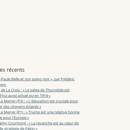
les récents
-Paule Belle et son piano noir », par Frédéric
ero
de La Croix : « Le piège de Thucydide est
'hui aussi actuel qu'en 1914 »
Le Merrer (P2) : « L'éducation est cruciale pour
r des citoyens éclairés »
Le Merrer (P1) : « Trump est une relative bonne
e pour l'Europe »
lémy Courmont : « La revanche est au cœur de
de stratégie de Pékin »