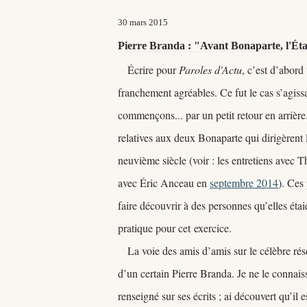
30 mars 2015
Pierre Branda : "Avant Bonaparte, l'Ét
Écrire pour
Paroles d'Actu
, c
’est d
’abord 
franchement agréables. Ce fut le cas s
’agiss
commençons... par un petit retour en arrièr
relatives aux deux Bonaparte qui dirigèrent l
neuvième siècle (voir : les entretiens avec 
avec Éric Anceau en
septembre 2014
). Ces 
faire découvrir à des personnes qu
’elles éta
pratique pour cet
exercice.
La voie des amis d
’amis sur le célèbre ré
d
’un certain Pierre Branda. Je ne le connais
renseigné sur ses écrits ; ai découvert qu
’il 