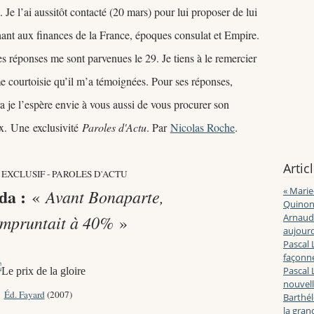
 Je l
’ai aussitôt contacté (20 mars) pour lui proposer de lui
ant aux finances de la France, époques consulat et Empire.
es réponses me sont parvenues le 29. Je tiens à le remercier
e courtoisie qu
’
il m
’a témoignées. Pour ses réponses,
 je l
’espère
envie à vous aussi de vous procurer son
ux.
Une
exclusivité
Paroles d'Actu
. Par
Nicolas Roche
.
Artic
EXCLUSIF - PAROLES D'ACTU
da :
« Marie
Avant Bonaparte,
«
Quinon
empruntait à 40%
Arnaud 
»
aujourd
Pascal 
façonne
Pascal 
nouvell
Éd. Fayard
(2007)
Barthé
la gran