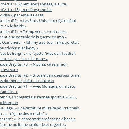
 d'Actu : 15 (premières) années, la suite...
 d'Actu : 15 (premières) années
-Odile », par Amelle Gassa
nnier (P2) : « Les États-Unis sont déjà en état
e civile froide »
nnier (P1) : « Trump veut se sortir aussi
ent que possible de la guerre en Iran »
c Quinonero : « Johnny a su tuer l'Elvis qui était
pour devenir Hallyday »
ves Le Borgn' : « Je rejette l'idée qu'il faudrait
 entre la gauche et l'Europe »
aude Dreyfus, P3 : « Nicolas, ce sera mon
 c'est sûr »
aude Dreyfus, P2 : « Si tu ne t'amuses pas, tu ne
s donner de plaisir aux autres »
aude Dreyfus, P1 : « Avec Monique, on a vécu
’amitié... »
 tennis, F1 : regard sur l'année sportive 2026 »,
zo Marquer
 Da Lage : « Une dictature militaire pourrait bien
r au "régime des mollahs" »
onzom : « La démocratie américaine a besoin
éforme politique profonde et urgente »