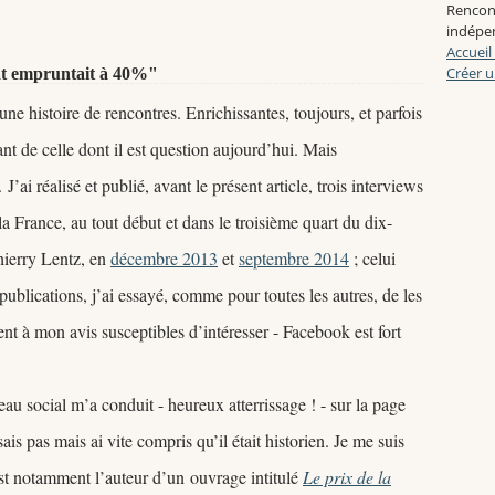
Rencon
indépen
Accueil
Créer u
at empruntait à 40%"
une histoire de rencontres
. Enrichissantes, toujours, et parfois
ant de celle dont il est question aujourd
’hui. Mais
e.
J
’ai réalisé et publié, avant le présent article, trois interviews
a France, au tout début et dans le troisième quart du dix-
Thierry Lentz, en
décembre 2013
et
septembre 2014
; celui
publications, j
’ai essayé, comme pour toutes les autres, de les
ient à mon avis susceptibles d
’intéresser - Facebook est fort
seau social m
’a conduit - heureux atterrissage ! - sur la page
sais pas mais ai vite compris qu
’il était historien. Je me suis
est notamment l
’auteur d
’un
ouvrage intitulé
Le prix de la