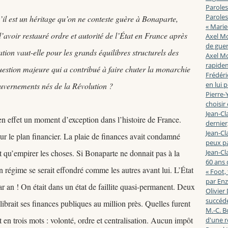
Paroles
Paroles
il est un héritage qu’on ne conteste guère à Bonaparte,
« Marie
’avoir restauré ordre et autorité de l’État en France après
Axel Mo
de guerr
tion vaut-elle pour les grands équilibres structurels des
Axel Mo
rapidem
question majeure qui a contribué à faire chuter la monarchie
Frédéri
en lui 
gouvernements nés de la Révolution ?
Pierre-Y
choisir
Jean-Cl
en effet un moment d’exception dans l’histoire de France.
dernier,
Jean-Cl
 sur le plan financier. La plaie de finances avait condamné
peux pa
t qu’empirer les choses. Si Bonaparte ne donnait pas à la
Jean-Cl
60 ans d
n régime se serait effondré comme les autres avant lui. L’État
« Foot,
par En
r an ! On était dans un état de faillite quasi-permanent. Deux
Olivier
succéde
librait ses finances publiques au million près. Quelles furent
M.-C. B
nt en trois mots : volonté, ordre et centralisation. Aucun impôt
d'une r