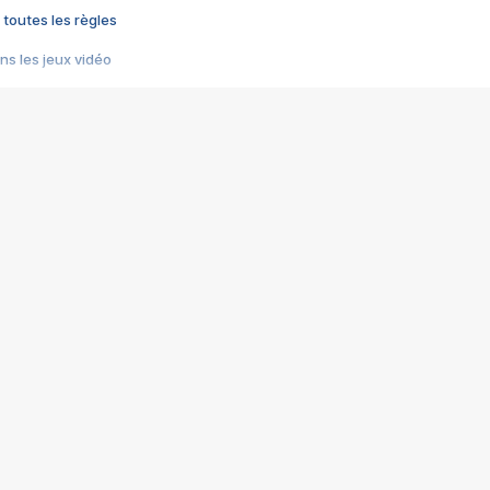
 toutes les règles
s les jeux vidéo
us choquant de Rockstar ? - Le scandale BULLY
e plus moche de Steam
du RÊVE tourne au CAUCHEMAR
pendant 8 heures
it… à tort
umiliés par un jeu vidéo
ire - Final Fantasy 8
ti un empire - Age of Empires
story DOFUS
tard, il crée l'un des pires jeux de tous les temps, MindsEye.