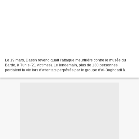
Le 19 mars, Daesh revendiquait l’attaque meurtrière contre le musée du
Bardo, à Tunis (21 victimes). Le lendemain, plus de 130 personnes
perdaient la vie lors d’attentats perpétrés par le groupe d’al-Baghdadi à
Sanaa, la capitale du Yémen. La Tunisie,...