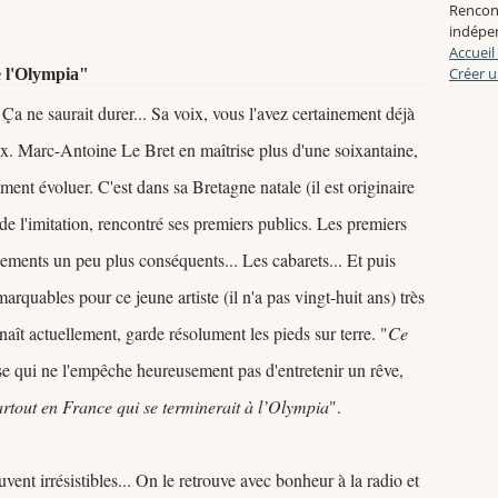
Rencon
indépen
Accueil
Créer u
e l'Olympia"
a ne saurait durer... Sa voix, vous l'avez certainement déjà
ix. Marc-Antoine Le Bret en maîtrise plus d'une soixantaine,
nt évoluer. C'est dans sa Bretagne natale (il est originaire
de l'imitation, rencontré ses premiers publics. Les premiers
énements un peu plus conséquents... Les cabarets... Et puis
rquables pour ce jeune artiste (il n'a pas vingt-huit ans) très
naît actuellement, garde résolument les pieds sur terre. "
C
e
 qui ne l'empêche heureusement pas d'entretenir un rêve,
artout en France qui se terminerait à l’Olympia
".
ent irrésistibles... On le retrouve avec bonheur à la radio et