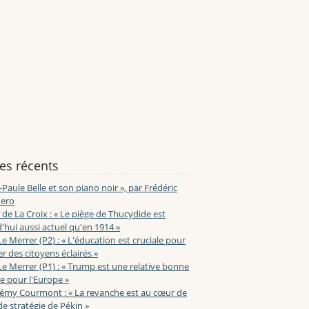
les récents
-Paule Belle et son piano noir », par Frédéric
ero
de La Croix : « Le piège de Thucydide est
'hui aussi actuel qu'en 1914 »
Le Merrer (P2) : « L'éducation est cruciale pour
r des citoyens éclairés »
Le Merrer (P1) : « Trump est une relative bonne
e pour l'Europe »
lémy Courmont : « La revanche est au cœur de
de stratégie de Pékin »