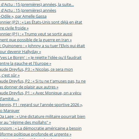
 d'Actu : 15 (premières) années, la suite...
 d'Actu : 15 (premières) années
-Odile », par Amelle Gassa
nnier (P2) : « Les États-Unis sont déjà en état
e civile froide »
nnier (P1) : « Trump veut se sortir aussi
ent que possible de la guerre en Iran »
c Quinonero : « Johnny a su tuer l'Elvis qui était
pour devenir Hallyday »
ves Le Borgn' : « Je rejette l'idée qu'il faudrait
 entre la gauche et l'Europe »
aude Dreyfus, P3 : « Nicolas, ce sera mon
 c'est sûr »
aude Dreyfus, P2 : « Si tu ne t'amuses pas, tu ne
s donner de plaisir aux autres »
aude Dreyfus, P1 : « Avec Monique, on a vécu
’amitié... »
 tennis, F1 : regard sur l'année sportive 2026 »,
zo Marquer
 Da Lage : « Une dictature militaire pourrait bien
r au "régime des mollahs" »
onzom : « La démocratie américaine a besoin
éforme politique profonde et urgente »