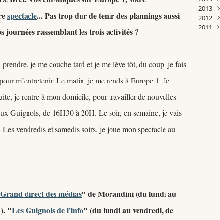
2013
Janv
Févr
Mar
Févr
Avri
Avri
Janv
Juill
Sep
Oct
Nov
Déc
tre
spectacle
... Pas trop dur de tenir des plannings aussi
2012
Janv
Févr
Janv
Mar
Mar
Juin
Aoû
Sep
Oct
Nov
Déc
2011
Janv
Janv
Janv
Mai
Juin
Aoû
Sep
Oct
Nov
Déc
s journées rassemblant les trois activités ?
Avri
Mai
Juill
Aoû
Sep
Oct
Nov
Déc
Mar
Avri
Juin
Juill
Aoû
Sep
Oct
Nov
Févr
Mar
Mai
Juin
Juill
Aoû
Sep
Sep
prendre, je me couche tard et je me lève tôt, du coup, je fais
Janv
Févr
Avri
Mai
Juin
Juill
Aoû
Juill
Janv
Mar
Avri
Mai
Juin
Juill
Juin
t pour m’entretenir. Le matin, je me rends à Europe 1. Je
Févr
Mar
Avri
Mai
Juin
Janv
Févr
Mar
Avri
Mai
ite, je rentre à mon domicile, pour travailler de nouvelles
Janv
Févr
Mar
Avri
Févr
Mar
 aux Guignols, de 16H30 à 20H. Le soir, en semaine, je vais
Janv
Févr
. Les vendredis et samedis soirs, je joue mon spectacle au
Janv
 Grand direct des médias
" de Morandini (du lundi au
). "
Les Guignols de l'info
" (du lundi au vendredi, de