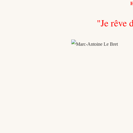
H
"Je rêve 