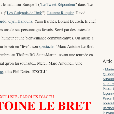
i : le matin sur Europe 1 ("
Le Tweet-Répondeur
" dans "Le
 + ("
Les Guignols de l'info
").
Laurent Ruquier
, David
ardo
,
Cyril Hanouna
, Yann Barthès, Lorànt Deutsch, le chef
ues uns de ses personnages favoris. Servi par des textes de
ne humeur et une bienveillance communicatives. Un artiste à
r le voir en "live" : son
spectacle
, "Marc-Antoine Le Bret
septembre, au Théâtre BO Saint-Martin. Avant une tournée en
Artic
mal qu'on lui souhaite... Merci, Marc-Antoine... Une
« Marie
EXCLU
he
, alias Phil Defer.
Quinon
Arnaud 
aujourd
Pascal 
façonne
XCLUSIF - PAROLES D'ACTU
Pascal 
OINE LE BRET
nouvell
Barthé
la gran