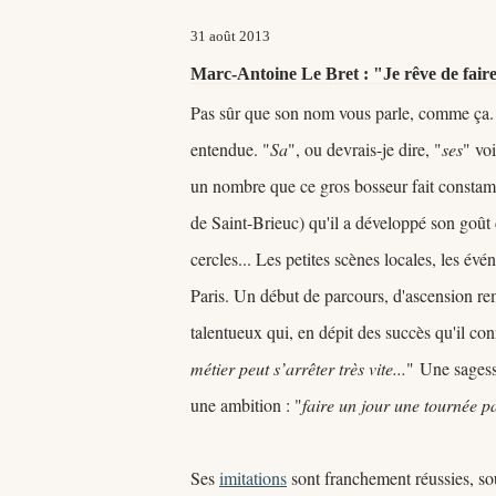
31 août 2013
Marc-Antoine Le Bret : "Je rêve de fair
Pas sûr que son nom vous parle, comme ça. Ç
entendue. "
Sa
", ou devrais-je dire, "
ses
" vo
un nombre que ce gros bosseur fait constamme
de Saint-Brieuc) qu'il a développé son goût 
cercles... Les petites scènes locales, les év
Paris. Un début de parcours, d'ascension rema
talentueux qui, en dépit des succès qu'il con
métier peut s’arrêter très vite...
"
Une sagesse
une ambition : "
faire un jour une tournée p
Ses
imitations
sont franchement réussies, souv