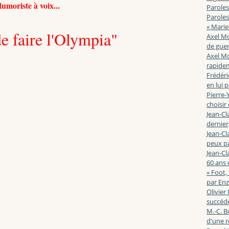
umoriste à voix...
Paroles
Paroles
« Marie
de faire l'Olympia"
Axel Mo
de guerr
Axel Mo
rapidem
Frédéri
en lui 
Pierre-Y
choisir
Jean-Cl
dernier,
Jean-Cl
peux pa
Jean-Cl
60 ans d
« Foot,
par En
Olivier
succéde
M.-C. B
d'une r