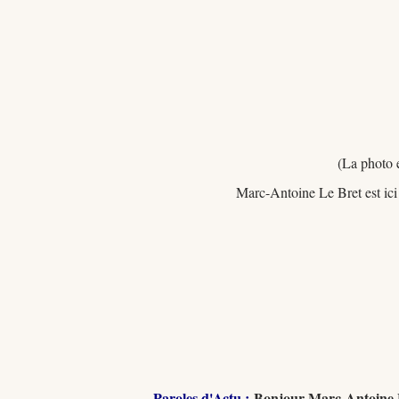
(La photo 
Marc-Antoine Le Bret est ici
Paroles d'Actu :
Bonjour Marc-Antoine Le