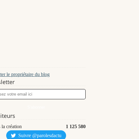
er le propriétaire du blog
letter
siteurs
 la création
1 125 580
Suivre @parolesdactu