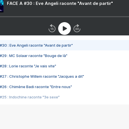
FACE A #30 : Eve Angeli raconte "Avant de partir"
#30 : Eve Angeli raconte "Avant de partir"
#29 : MC Solaar raconte "Bouge de là"
28 : Lorie raconte "Je vais vite"
#27 : Christophe Willem raconte "Jacques a dit"
#26 : Chimène Badi raconte "Entre nous"
#25 : Indochine raconte "3e sexe"
#24 : Zaho raconte "C'est chelou"
#23 : Patrick Bruel raconte "Au café des délices"
#22 : Kyo raconte "Le chemin"