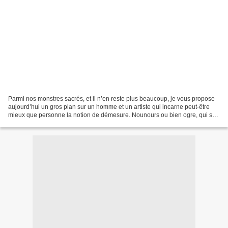
Parmi nos monstres sacrés, et il n’en reste plus beaucoup, je vous propose
aujourd’hui un gros plan sur un homme et un artiste qui incarne peut-être
mieux que personne la notion de démesure. Nounours ou bien ogre, qui se
cache derrière l’enveloppe corporelle...