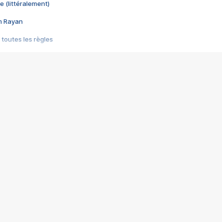
e (littéralement)
im Rayan
 toutes les règles
s les jeux vidéo
us choquant de Rockstar ? - Le scandale BULLY
e plus moche de Steam
du RÊVE tourne au CAUCHEMAR
pendant 8 heures
it… à tort
umiliés par un jeu vidéo
ire - Final Fantasy 8
ti un empire - Age of Empires
story DOFUS