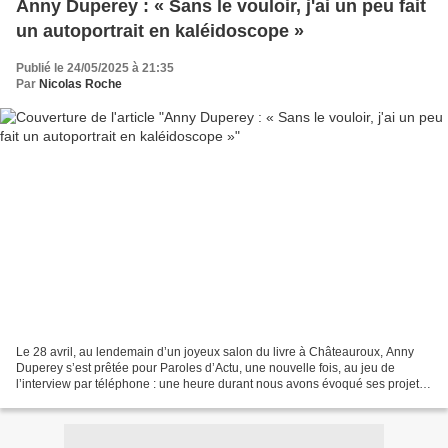
Anny Duperey : « Sans le vouloir, j'ai un peu fait
un autoportrait en kaléidoscope »
Publié le 24/05/2025 à 21:35
Par
Nicolas Roche
Le 28 avril, au lendemain d’un joyeux salon du livre à Châteauroux, Anny
Duperey s’est prêtée pour Paroles d’Actu, une nouvelle fois, au jeu de
l’interview par téléphone : une heure durant nous avons évoqué ses projets,
sa carrière, parlé de sa vie et...