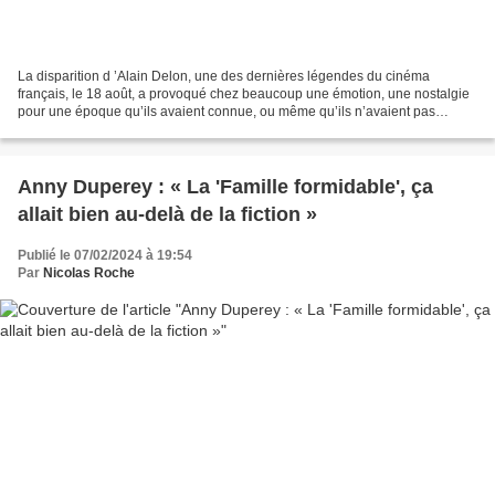
La disparition d ’Alain Delon, une des dernières légendes du cinéma
français, le 18 août, a provoqué chez beaucoup une émotion, une nostalgie
pour une époque qu’ils avaient connue, ou même qu’ils n’avaient pas
connue. J’ai vu passer, sur les réseaux,...
Anny Duperey : « La 'Famille formidable', ça
allait bien au-delà de la fiction »
Publié le 07/02/2024 à 19:54
Par
Nicolas Roche