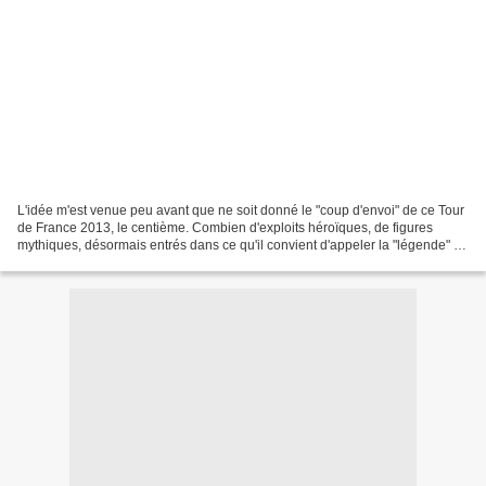
L'idée m'est venue peu avant que ne soit donné le "coup d'envoi" de ce Tour
de France 2013, le centième. Combien d'exploits héroïques, de figures
mythiques, désormais entrés dans ce qu'il convient d'appeler la "légende" du
Tour" ? Étant né en 1985, je...