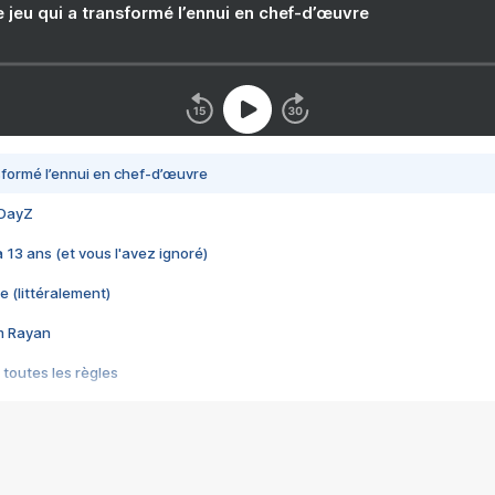
e jeu qui a transformé l’ennui en chef-d’œuvre
nsformé l’ennui en chef-d’œuvre
 DayZ
 a 13 ans (et vous l'avez ignoré)
e (littéralement)
im Rayan
 toutes les règles
s les jeux vidéo
us choquant de Rockstar ? - Le scandale BULLY
e plus moche de Steam