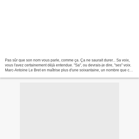
Pas sûr que son nom vous parle, comme ça. Ça ne saurait durer... Sa voix,
vous l'avez certainement déjà entendue. "Sa", ou devrais-je dire, "ses" voix.
Marc-Antoine Le Bret en maîtrise plus d'une soixantaine, un nombre que ce
gros bosseur fait constamment...