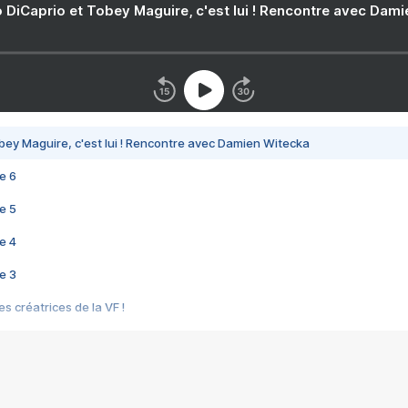
 DiCaprio et Tobey Maguire, c'est lui ! Rencontre avec Dam
bey Maguire, c'est lui ! Rencontre avec Damien Witecka
e 6
e 5
e 4
e 3
s créatrices de la VF !
e 2
e 1
e Mektoub My Love arrive enfin ! Rencontre avec Shaïn Boumedine et Sal