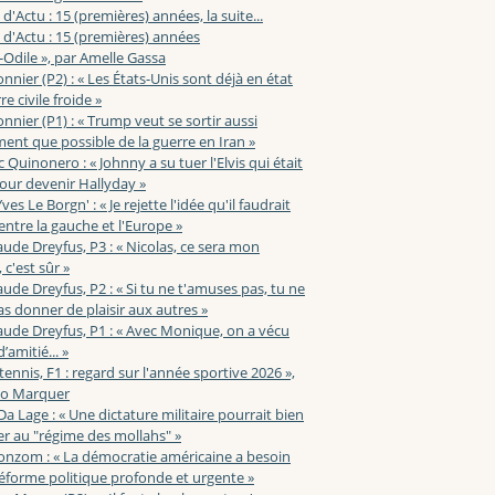
 d'Actu : 15 (premières) années, la suite...
 d'Actu : 15 (premières) années
-Odile », par Amelle Gassa
nnier (P2) : « Les États-Unis sont déjà en état
e civile froide »
nnier (P1) : « Trump veut se sortir aussi
ent que possible de la guerre en Iran »
c Quinonero : « Johnny a su tuer l'Elvis qui était
pour devenir Hallyday »
ves Le Borgn' : « Je rejette l'idée qu'il faudrait
 entre la gauche et l'Europe »
aude Dreyfus, P3 : « Nicolas, ce sera mon
 c'est sûr »
aude Dreyfus, P2 : « Si tu ne t'amuses pas, tu ne
s donner de plaisir aux autres »
aude Dreyfus, P1 : « Avec Monique, on a vécu
’amitié... »
 tennis, F1 : regard sur l'année sportive 2026 »,
zo Marquer
 Da Lage : « Une dictature militaire pourrait bien
r au "régime des mollahs" »
onzom : « La démocratie américaine a besoin
éforme politique profonde et urgente »