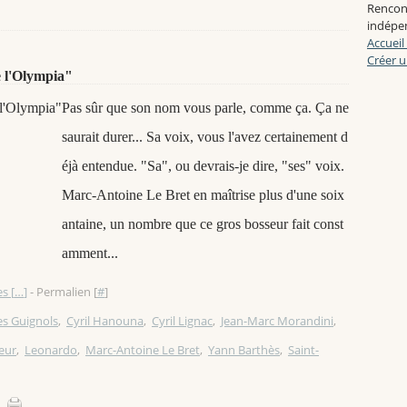
Rencon
indépen
Accueil
Créer u
e l'Olympia"
Pas sûr que son nom vous parle, comme ça. Ça ne
saurait durer... Sa voix, vous l'avez certainement d
éjà entendue. "Sa", ou devrais-je dire, "ses" voix.
Marc-Antoine Le Bret en maîtrise plus d'une soix
antaine, un nombre que ce gros bosseur fait const
amment...
s [
…
]
- Permalien [
#
]
es Guignols
,
Cyril Hanouna
,
Cyril Lignac
,
Jean-Marc Morandini
,
eur
,
Leonardo
,
Marc-Antoine Le Bret
,
Yann Barthès
,
Saint-