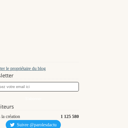
er le propriétaire du blog
letter
siteurs
 la création
1 125 580
Suivre @parolesdactu