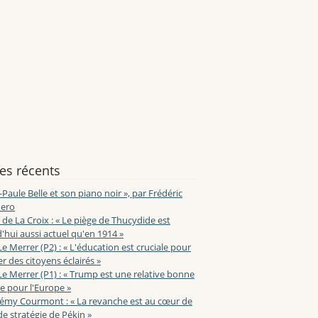
les récents
-Paule Belle et son piano noir », par Frédéric
ero
de La Croix : « Le piège de Thucydide est
'hui aussi actuel qu'en 1914 »
Le Merrer (P2) : « L'éducation est cruciale pour
r des citoyens éclairés »
Le Merrer (P1) : « Trump est une relative bonne
e pour l'Europe »
lémy Courmont : « La revanche est au cœur de
de stratégie de Pékin »