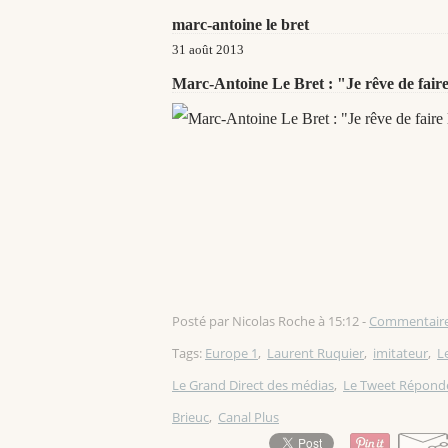
marc-antoine le bret
31 août 2013
Marc-Antoine Le Bret : "Je rêve de fair
Posté par Nicolas Roche à 15:12 -
Commentaire
Tags:
Europe 1
,
Laurent Ruquier
,
imitateur
,
L
Le Grand Direct des médias
,
Le Tweet Répond
Brieuc
,
Canal Plus