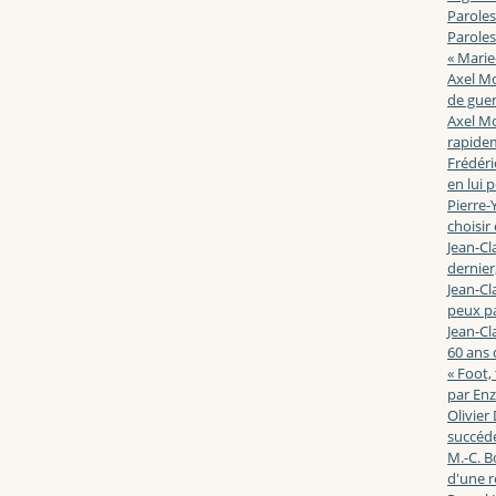
Paroles
Paroles
« Marie
Axel Mo
de guerr
Axel Mo
rapidem
Frédéri
en lui 
Pierre-Y
choisir
Jean-Cl
dernier,
Jean-Cl
peux pa
Jean-Cl
60 ans d
« Foot,
par En
Olivier
succéde
M.-C. B
d'une r