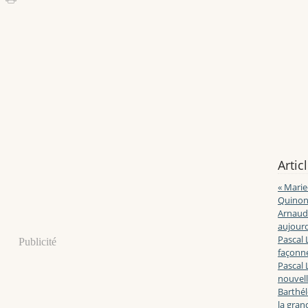
Artic
« Marie
Quinon
Arnaud 
aujourd
Pascal 
Publicité
façonne
Pascal 
nouvell
Barthé
la gran