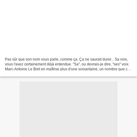
Pas sûr que son nom vous parle, comme ça. Ça ne saurait durer... Sa voix,
vous l'avez certainement déjà entendue. "Sa", ou devrais-je dire, "ses" voix.
Marc-Antoine Le Bret en maîtrise plus d'une soixantaine, un nombre que ce
gros bosseur fait constamment...