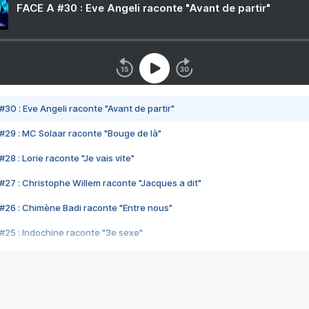
FACE A #30 : Eve Angeli raconte "Avant de partir"
#30 : Eve Angeli raconte "Avant de partir"
#29 : MC Solaar raconte "Bouge de là"
28 : Lorie raconte "Je vais vite"
#27 : Christophe Willem raconte "Jacques a dit"
#26 : Chimène Badi raconte "Entre nous"
#25 : Indochine raconte "3e sexe"
#24 : Zaho raconte "C'est chelou"
#23 : Patrick Bruel raconte "Au café des délices"
#22 : Kyo raconte "Le chemin"