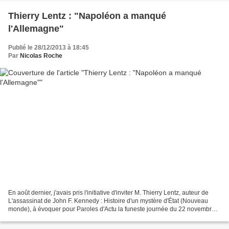
Thierry Lentz : "Napoléon a manqué
l'Allemagne"
Publié le 28/12/2013 à 18:45
Par
Nicolas Roche
En août dernier, j'avais pris l'initiative d'inviter M. Thierry Lentz, auteur de
L'assassinat de John F. Kennedy : Histoire d'un mystère d'État (Nouveau
monde), à évoquer pour Paroles d'Actu la funeste journée du 22 novembre
1963 et ses nombreuses zones...