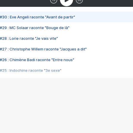
#30 : Eve Angeli raconte "Avant de partir"
#29 : MC Solaar raconte "Bouge de là"
28 : Lorie raconte "Je vais vite"
#27 : Christophe Willem raconte "Jacques a dit"
#26 : Chimène Badi raconte "Entre nous"
#25 : Indochine raconte "3e sexe"
#24 : Zaho raconte "C'est chelou"
#23 : Patrick Bruel raconte "Au café des délices"
#22 : Kyo raconte "Le chemin"
#21 : Nolwenn Leroy raconte "Cassé"
#20 : Patrick Hernandez raconte "Born to be alive"