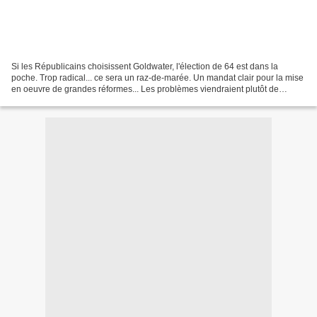
Si les Républicains choisissent Goldwater, l'élection de 64 est dans la
poche. Trop radical... ce sera un raz-de-marée. Un mandat clair pour la mise
en oeuvre de grandes réformes... Les problèmes viendraient plutôt de
l'intérieur... Il y a ce conflit...