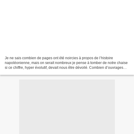
Je ne sais combien de pages ont été noircies à propos de l’histoire
napoléonienne, mais on serait nombreux je pense à tomber de notre chaise
si ce chiffre, hyper évolutif, devait nous être dévoilé. Combien d’ouvrages
consacrés, plus précisément, à l’histoire...