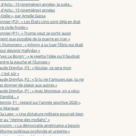
 d'Actu : 15 (premières) années, la suite...
 d'Actu : 15 (premières) années
-Odile », par Amelle Gassa
nnier (P2) : « Les États-Unis sont déjà en état
e civile froide »
nnier (P1) : « Trump veut se sortir aussi
ent que possible de la guerre en Iran »
c Quinonero : « Johnny a su tuer l'Elvis qui était
pour devenir Hallyday »
ves Le Borgn' : « Je rejette l'idée qu'il faudrait
 entre la gauche et l'Europe »
aude Dreyfus, P3 : « Nicolas, ce sera mon
 c'est sûr »
aude Dreyfus, P2 : « Si tu ne t'amuses pas, tu ne
s donner de plaisir aux autres »
aude Dreyfus, P1 : « Avec Monique, on a vécu
’amitié... »
 tennis, F1 : regard sur l'année sportive 2026 »,
zo Marquer
 Da Lage : « Une dictature militaire pourrait bien
r au "régime des mollahs" »
onzom : « La démocratie américaine a besoin
éforme politique profonde et urgente »