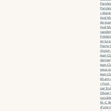
Paroles
Paroles
« Marie
Axel Mo
de guerr
Axel Mo
rapidem
Frédéri
en lui 
Pierre-Y
choisir
Jean-Cl
dernier,
Jean-Cl
peux pa
Jean-Cl
60 ans d
« Foot,
par En
Olivier
succéde
M.-C. B
d'une r