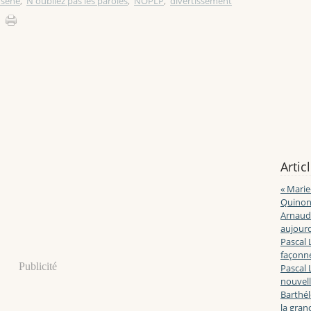
rsène
,
N'oubliez pas les paroles
,
NOPLP
,
divertissement
Artic
« Marie
Quinon
Arnaud 
aujourd
Pascal 
façonne
Publicité
Pascal 
nouvell
Barthé
la gran