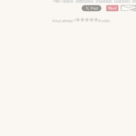
Tags:
Nagui
,
télévision
,
musique
,
chanson
,
A
Vous aimez ?
0 vote