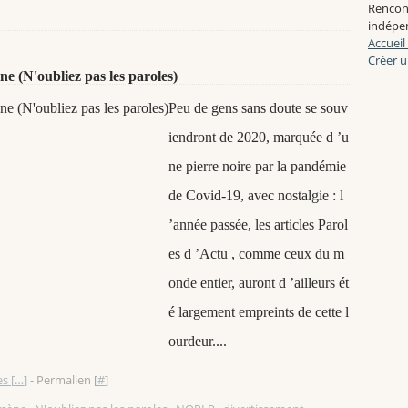
Rencon
indépen
Accueil
Créer u
e (N'oubliez pas les paroles)
Peu de gens sans doute se souv
iendront de 2020, marquée d ’u
ne pierre noire par la pandémie
de Covid-19, avec nostalgie : l
’année passée, les articles Parol
es d ’Actu , comme ceux du m
onde entier, auront d ’ailleurs ét
é largement empreints de cette l
ourdeur....
s [
…
]
- Permalien [
#
]