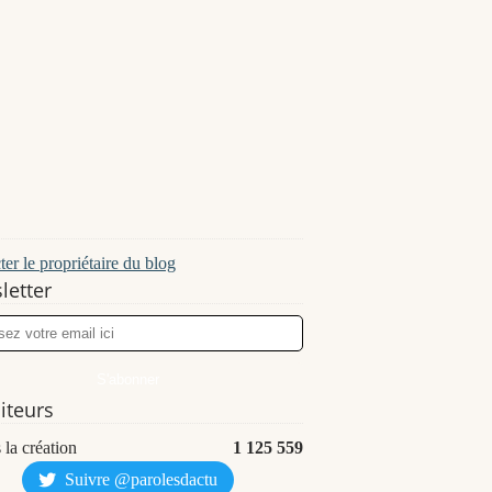
er le propriétaire du blog
letter
siteurs
 la création
1 125 559
Suivre @parolesdactu