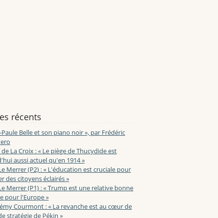
les récents
-Paule Belle et son piano noir », par Frédéric
ero
de La Croix : « Le piège de Thucydide est
'hui aussi actuel qu'en 1914 »
Le Merrer (P2) : « L'éducation est cruciale pour
r des citoyens éclairés »
Le Merrer (P1) : « Trump est une relative bonne
e pour l'Europe »
lémy Courmont : « La revanche est au cœur de
de stratégie de Pékin »