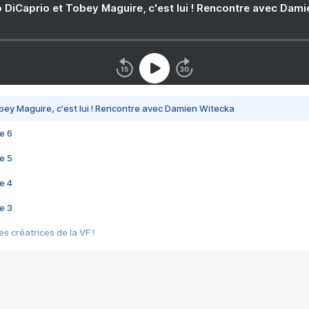
 DiCaprio et Tobey Maguire, c'est lui ! Rencontre avec Dam
bey Maguire, c'est lui ! Rencontre avec Damien Witecka
e 6
e 5
e 4
e 3
s créatrices de la VF !
e 2
e 1
e Mektoub My Love arrive enfin ! Rencontre avec Shaïn Boumedine et Sal