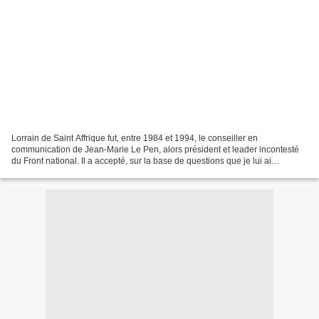
Lorrain de Saint Affrique fut, entre 1984 et 1994, le conseiller en
communication de Jean-Marie Le Pen, alors président et leader incontesté
du Front national. Il a accepté, sur la base de questions que je lui ai
transmises à la mi-mai, de commenter l’actualité...