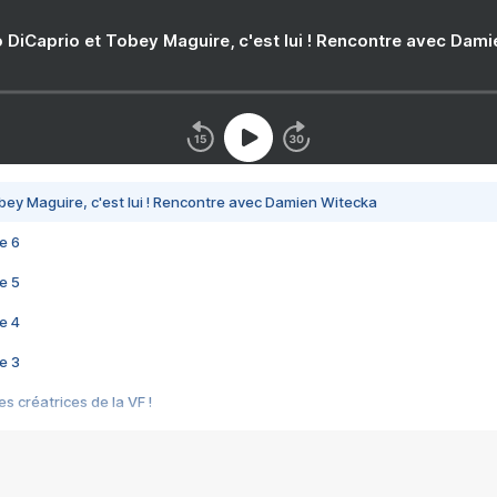
 DiCaprio et Tobey Maguire, c'est lui ! Rencontre avec Dam
bey Maguire, c'est lui ! Rencontre avec Damien Witecka
e 6
e 5
e 4
e 3
s créatrices de la VF !
e 2
e 1