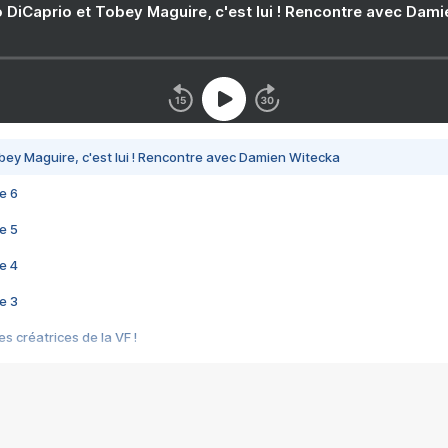
 DiCaprio et Tobey Maguire, c'est lui ! Rencontre avec Dam
bey Maguire, c'est lui ! Rencontre avec Damien Witecka
e 6
e 5
e 4
e 3
s créatrices de la VF !
e 2
e 1
e Mektoub My Love arrive enfin ! Rencontre avec Shaïn Boumedine et Sal