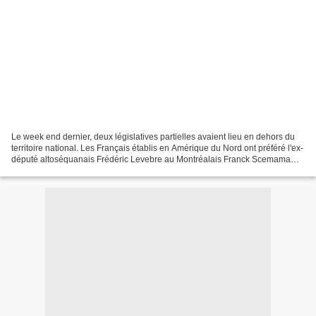
Le week end dernier, deux législatives partielles avaient lieu en dehors du
territoire national. Les Français établis en Amérique du Nord ont préféré l'ex-
député altoséquanais Frédéric Levebre au Montréalais Franck Scemama
pour les représenter. Dans la...