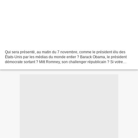
Qui sera présenté, au matin du 7 novembre, comme le président élu des
États-Unis par les médias du monde entier ? Barack Obama, le président
démocrate sortant ? Mitt Romney, son challenger républicain ? Si votre
serviteur n'a jamais douté, à aucun moment,...