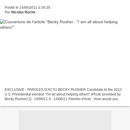
Publié le 15/06/2011 à 16:28
Par
Nicolas Roche
EXCLUSIVE - PAROLES D'ACTU BECKY RUSHER Candidate to the 2012
U.S. Presidential election "I'm all about helping others" (Photo provided by
Becky Rusher) Q : 14/06/11 A : 14/06/11 Paroles d'Actu : How would you
introduce yourself to someone who doesn't...