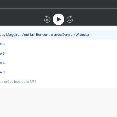
bey Maguire, c'est lui ! Rencontre avec Damien Witecka
e 6
e 5
e 4
e 3
s créatrices de la VF !
e 2
e 1
e Mektoub My Love arrive enfin ! Rencontre avec Shaïn Boumedine et Sal