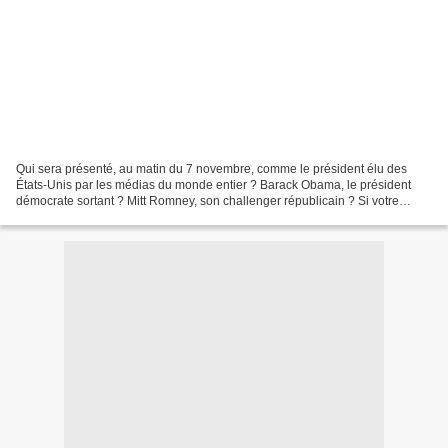
Qui sera présenté, au matin du 7 novembre, comme le président élu des
États-Unis par les médias du monde entier ? Barack Obama, le président
démocrate sortant ? Mitt Romney, son challenger républicain ? Si votre
serviteur n'a jamais douté, à aucun moment,...