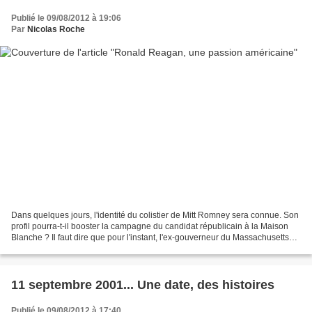
Publié le 09/08/2012 à 19:06
Par
Nicolas Roche
Dans quelques jours, l'identité du colistier de Mitt Romney sera connue. Son
profil pourra-t-il booster la campagne du candidat républicain à la Maison
Blanche ? Il faut dire que pour l'instant, l'ex-gouverneur du Massachusetts
est loin d'avoir gagné...
11 septembre 2001... Une date, des histoires
Publié le 09/08/2012 à 17:40