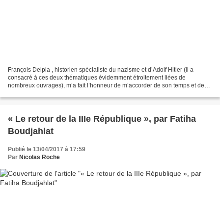
François Delpla , historien spécialiste du nazisme et d’Adolf Hitler (il a
consacré à ces deux thématiques évidemment étroitement liées de
nombreux ouvrages), m’a fait l’honneur de m’accorder de son temps et de
son attention à deux reprises pour des articles...
« Le retour de la IIIe République », par Fatiha
Boudjahlat
Publié le 13/04/2017 à 17:59
Par
Nicolas Roche