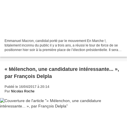
Emmanuel Macron, candidat porté par le mouvement En Marche !,
totalement inconnu du public il y a trois ans, a réussi le tour de force de se
positionner hier soir à la première place de l’élection présidentielle. Il sera
opposé lors du second tour à la...
« Mélenchon, une candidature intéressante... »,
par François Delpla
Publié le 16/04/2017 à 20:14
Par
Nicolas Roche