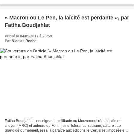
République. L’intrigue du premier tome...
« Macron ou Le Pen, la laïcité est perdante », par
Fatiha Boudjahlat
Publié le 04/05/2017 à 20:59
Par
Nicolas Roche
Fatiha Boudjahlat , enseignante, militante au Mouvement républicain et
citoyen (MRC) et auteure de Féminisme, tolérance, racisme, culture : Le
grand détournement, essai à paraître aux éditions le Cerf, s’est imposée en