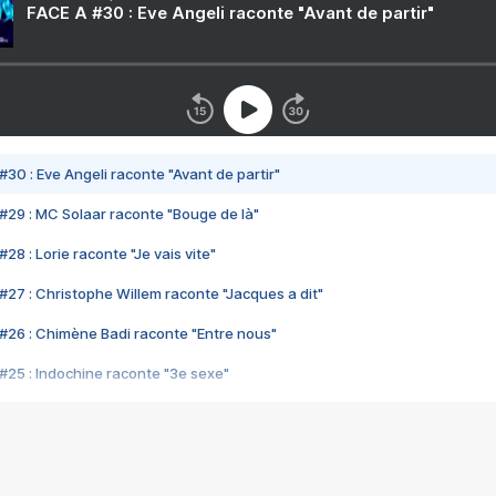
FACE A #30 : Eve Angeli raconte "Avant de partir"
#30 : Eve Angeli raconte "Avant de partir"
#29 : MC Solaar raconte "Bouge de là"
28 : Lorie raconte "Je vais vite"
#27 : Christophe Willem raconte "Jacques a dit"
#26 : Chimène Badi raconte "Entre nous"
#25 : Indochine raconte "3e sexe"
#24 : Zaho raconte "C'est chelou"
#23 : Patrick Bruel raconte "Au café des délices"
#22 : Kyo raconte "Le chemin"