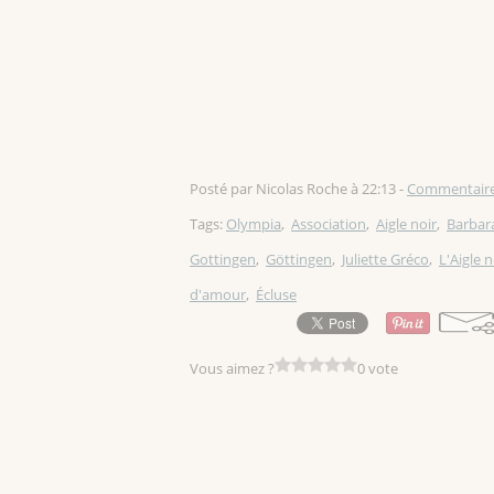
Posté par Nicolas Roche à 22:13 -
Commentaire
Tags:
Olympia
,
Association
,
Aigle noir
,
Barbar
Gottingen
,
Göttingen
,
Juliette Gréco
,
L'Aigle n
d'amour
,
Écluse
Vous aimez ?
0 vote