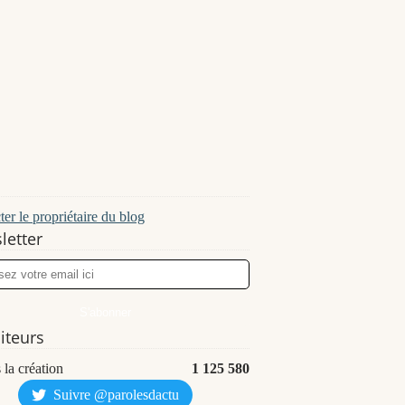
er le propriétaire du blog
letter
siteurs
 la création
1 125 580
Suivre @parolesdactu