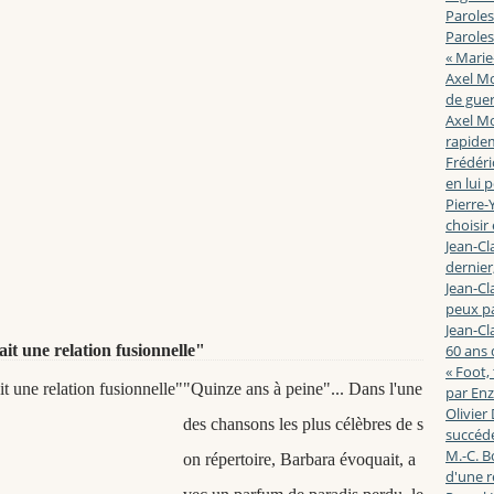
Paroles
Paroles
« Marie
Axel Mo
de guerr
Axel Mo
rapidem
Frédéri
en lui 
Pierre-Y
choisir
Jean-Cl
dernier,
Jean-Cl
peux pa
Jean-Cl
ait une relation fusionnelle"
60 ans d
« Foot,
"Quinze ans à peine"... Dans l'une
par En
Olivier
des chansons les plus célèbres de s
succéde
M.-C. B
on répertoire, Barbara évoquait, a
d'une r