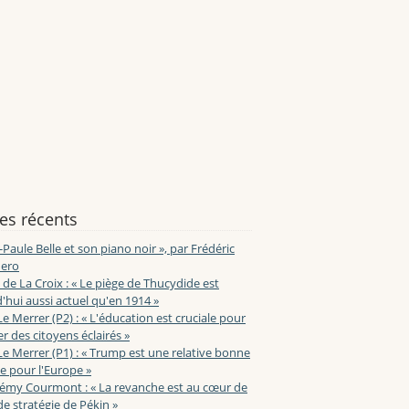
les récents
-Paule Belle et son piano noir », par Frédéric
ero
de La Croix : « Le piège de Thucydide est
'hui aussi actuel qu'en 1914 »
Le Merrer (P2) : « L'éducation est cruciale pour
r des citoyens éclairés »
Le Merrer (P1) : « Trump est une relative bonne
e pour l'Europe »
lémy Courmont : « La revanche est au cœur de
de stratégie de Pékin »