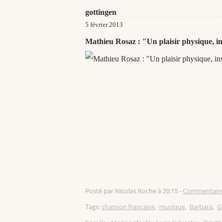
gottingen
5 février 2013
Mathieu Rosaz : "Un plaisir physique, inst
Posté par Nicolas Roche à 20:15 -
Commentaire
Tags:
chanson française
,
musique
,
Barbara
,
G