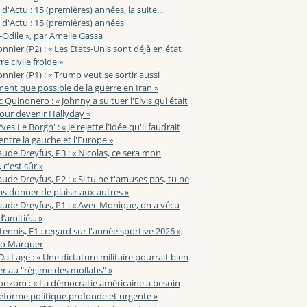
 d'Actu : 15 (premières) années, la suite...
 d'Actu : 15 (premières) années
-Odile », par Amelle Gassa
nnier (P2) : « Les États-Unis sont déjà en état
e civile froide »
nnier (P1) : « Trump veut se sortir aussi
ent que possible de la guerre en Iran »
c Quinonero : « Johnny a su tuer l'Elvis qui était
pour devenir Hallyday »
ves Le Borgn' : « Je rejette l'idée qu'il faudrait
 entre la gauche et l'Europe »
aude Dreyfus, P3 : « Nicolas, ce sera mon
 c'est sûr »
aude Dreyfus, P2 : « Si tu ne t'amuses pas, tu ne
s donner de plaisir aux autres »
aude Dreyfus, P1 : « Avec Monique, on a vécu
’amitié... »
 tennis, F1 : regard sur l'année sportive 2026 »,
zo Marquer
 Da Lage : « Une dictature militaire pourrait bien
r au "régime des mollahs" »
onzom : « La démocratie américaine a besoin
éforme politique profonde et urgente »