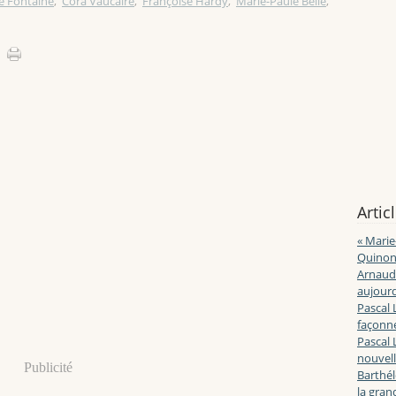
te Fontaine
,
Cora Vaucaire
,
Françoise Hardy
,
Marie-Paule Belle
,
Artic
« Marie
Quinon
Arnaud 
aujourd
Pascal 
façonne
Pascal 
nouvell
Publicité
Barthé
la gran