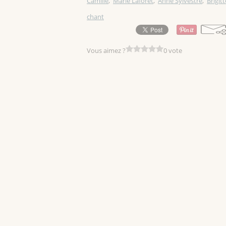
Camille
,
Marie Laforêt
,
Anne Sylvestre
,
Brigit
chant
Vous aimez ?
0 vote