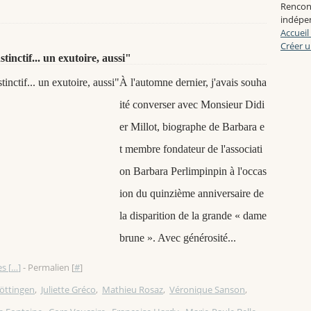
Rencon
indépen
Accueil
Créer u
inctif... un exutoire, aussi"
À l'automne dernier, j'avais souha
ité converser avec Monsieur Didi
er Millot, biographe de Barbara e
t membre fondateur de l'associati
on Barbara Perlimpinpin à l'occas
ion du quinzième anniversaire de
la disparition de la grande « dame
brune ». Avec générosité...
s [
…
]
- Permalien [
#
]
öttingen
,
Juliette Gréco
,
Mathieu Rosaz
,
Véronique Sanson
,