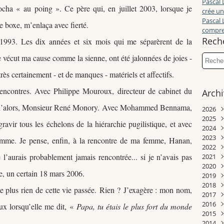
Pascal 
rocha
«
au poing
»
. Ce père qui, en juillet 2003, lorsque je
crée un
Pascal 
e boxe, m
’enlaça avec fierté.
compren
Rech
r 1993. Les dix années et six mois qui me séparèrent de la
e vécut ma cause comme la sienne, ont été jalonnées de joies -
rès certainement - et de manques - matériels et affectifs.
 rencontres. Avec Philippe Mouroux, directeur de cabinet du
Arch
d
’alors
, Monsieur René Monory. Avec Mohammed Bennama,
2026
2025
Juill
ravir tous les échelons de la hiérarchie pugilistique, et avec
2024
Juin
Déc
2023
Mai
Nov
Déc
omme. Je pense, enfin, à la rencontre de ma femme, Hanan,
2022
Avri
Oct
Nov
Déc
 l
’aurais probablement
jamais rencontrée... si je n’avais pas
2021
Mar
Sep
Oct
Nov
Déc
2020
Janv
Aoû
Sep
Oct
Nov
Déc
 un certain 18 mars 2006.
2019
Juill
Aoû
Sep
Oct
Nov
Déc
2018
Juin
Juill
Aoû
Sep
Sep
Nov
Déc
te plus rien de cette vie passée.
Rien ?
J’exagère : mon nom,
2017
Mai
Juin
Juill
Juill
Aoû
Aoû
Oct
Nov
2016
Avri
Mai
Juin
Mai
Juill
Juill
Juin
Oct
Déc
eux lorsqu’elle me dit,
«
Papa, tu étais le plus fort du monde
2015
Mar
Avri
Mai
Avri
Juin
Juin
Mai
Sep
Nov
Déc
2014
Févr
Mar
Avri
Mar
Mai
Mai
Avri
Aoû
Oct
Nov
Déc