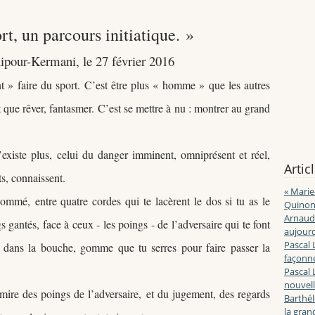
rt, un parcours initiatique.
»
pour-Kermani, le 27 février 2016
t » faire du sport.
C’est être plus
«
homme
»
que les autres
t que rêver, fantasmer.
C’est se mettre à nu : montrer au grand
’existe plus,
celui du danger imminent, omniprésent et réel,
Artic
ts, connaissent.
« Marie
l nommé,
entre quatre cordes qui te lacèrent le dos si tu as le
Quinon
Arnaud 
 gantés, face à ceux - les poings - de l’adversaire qui te font
aujourd
Pascal 
dans la bouche, gomme que tu serres pour faire passer la
façonne
Pascal 
nouvell
e mire des poings de l’adversaire,
et du jugement, des regards
Barthé
la gran