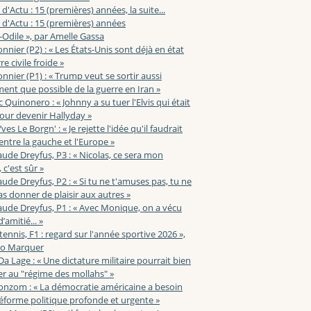
 d'Actu : 15 (premières) années, la suite...
 d'Actu : 15 (premières) années
-Odile », par Amelle Gassa
nnier (P2) : « Les États-Unis sont déjà en état
e civile froide »
nnier (P1) : « Trump veut se sortir aussi
ent que possible de la guerre en Iran »
c Quinonero : « Johnny a su tuer l'Elvis qui était
pour devenir Hallyday »
ves Le Borgn' : « Je rejette l'idée qu'il faudrait
 entre la gauche et l'Europe »
aude Dreyfus, P3 : « Nicolas, ce sera mon
 c'est sûr »
aude Dreyfus, P2 : « Si tu ne t'amuses pas, tu ne
s donner de plaisir aux autres »
aude Dreyfus, P1 : « Avec Monique, on a vécu
’amitié... »
 tennis, F1 : regard sur l'année sportive 2026 »,
zo Marquer
 Da Lage : « Une dictature militaire pourrait bien
r au "régime des mollahs" »
onzom : « La démocratie américaine a besoin
éforme politique profonde et urgente »