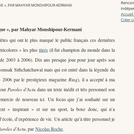
Rencon
QUE », PAR MAHYAR MONSHIPOUR-KERMANI
indépen
Accueil
Créer u
atique », par Mahyar Monshipour-Kermani
tes qui ont le plus marqué le public français ces dernières
«
tricolores
»
les plus
titrés
(il fut champion du monde dans la
 de 2003 à 2006)
. Dix ans presque jour pour jour après son
Somsak Sithchatchawal mais qui est entré dans la légende du
»
2006 par le prestigieux magazine
Ring
), il a accepté à ma
pour
Paroles d
’Actu
dans un texte inédit et très personnel son
emercie de nouveau ici
.
Un focus que j
’ai souhaité
sur un
ment
« inspirant
»
et sur un sport, la boxe donc, qui n
’a
d
’école, d
’
expérience de vie
. Un article qu
’à titre personnel je
aroles d
’Actu
, p
ar
Nicolas Roche
.