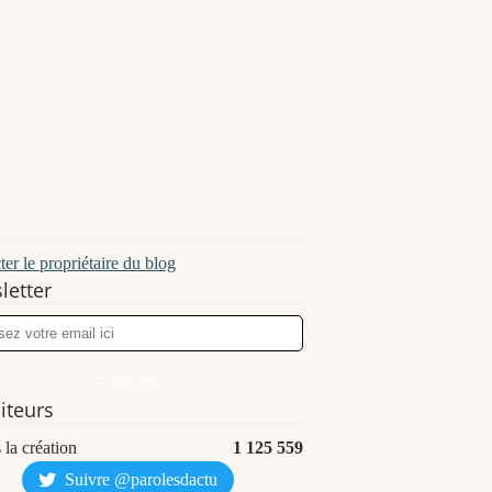
er le propriétaire du blog
letter
siteurs
 la création
1 125 559
Suivre @parolesdactu