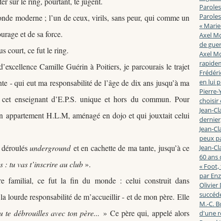
r sur le ring, pourtant, te jugent.
Paroles
Paroles
 monde moderne ;
l’un de ceux, virils, sans peur,
qui comme un
« Marie
urage et de sa force.
Axel Mo
de guerr
s court, ce fut le ring.
Axel Mo
rapidem
’excellence Camille Guérin à Poitiers, je parcourais le trajet
Frédéri
te - qui eut ma responsabilité de l’âge de dix ans jusqu
’à ma
en lui 
Pierre-Y
et enseignant d’E.P.S. unique et hors du commun. Pour
choisir
Jean-Cl
son appartement H.L.M, aménagé en dojo et qui jouxtait celui
dernier,
Jean-Cl
peux pa
t déroulés
underground
et en cachette de ma tante, jusqu’à ce
Jean-Cl
60 ans d
s : tu vas t’inscrire au club
»
.
« Foot,
par En
e familial, ce fut la fin du monde : celui construit dans
Olivier
succéde
 la lourde responsabilité de m’accueillir - et de mon père.
Elle
M.-C. B
 te débrouilles avec ton père...
»
Ce père qui, appelé alors
d'une r