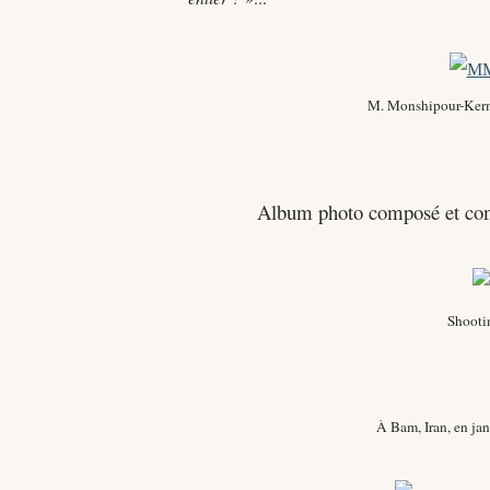
M. Monshipour-Kerma
Album photo composé et c
Shooti
À Bam, Iran, en ja