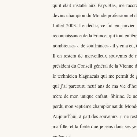
qu
’il était
installé aux Pays-Bas, me racc
devins champion du Monde professionnel d
Juillet 2003. Le déclic, ce fut en janvie
reconnaissance de la France, qui tout entièr
nombreuses -, de souffrances - il y en a eu, t
Il en restera de merveilleux souvenirs de
président du Conseil général de la Vienne 
le technicien blagnacais qui me permit de g
qui j’ai parcouru neuf ans de ma vie d’h
mère de mon unique enfant, Shirine. Je ne
perdu mon septième championnat du Monde,
Aujourd’hui, à part des souvenirs, il ne res
ma fille, et la fierté que je sens dans ses y
entier ?
»
...