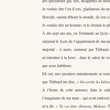
des spectateurs
qui, eux, incapables de monte
Je voulais être l’un d’eux, gladiateurs du
Hercule, saurait éblouir le monde,
de son co
Je voulais être un homme, et le chemin le plu
À dix-sept ans ans, en Terminale au lycée d
séparant le lycée de l’appartement de ma tan
majorité
- à moto, emmené par Thibaud, c
m’entraîner à la boxe... dans le salon de 
que nous habitions.
Eh oui, mes premiers entraînements se son
que Thibaud me dise,
«
On arrête les bêtise
À l
’heure de
cette annonce dans le cadr
l’imaginaire de ma tante - qui avait endossé
m’a dit,
«
Tu vas finir éboueur, Mahyar. Tu