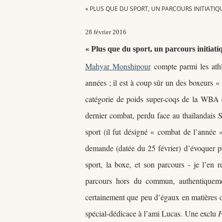
« PLUS QUE DU SPORT, UN PARCOURS INITIATI
28 février 2016
« Plus que du sport, un parcours initi
Mahyar Monshipour
compte parmi les athlè
années ; il est à coup sûr un des boxeurs
catégorie de poids super-coqs de la WBA
dernier combat,
perdu face au thaïlandais 
sport (il fut désigné
«
combat de l
’année
demande (datée du 25 février)
d
’évoquer 
sport, la boxe, et son parcours -
je l
’en r
parcours hors du commun, authentique
certainement que peu d
’égaux en matières 
spécial-dédicace à l
’ami Lucas.
Une exclu
P