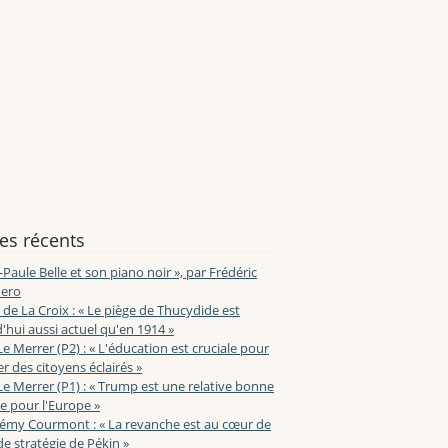
les récents
-Paule Belle et son piano noir », par Frédéric
ero
de La Croix : « Le piège de Thucydide est
'hui aussi actuel qu'en 1914 »
Le Merrer (P2) : « L'éducation est cruciale pour
r des citoyens éclairés »
Le Merrer (P1) : « Trump est une relative bonne
e pour l'Europe »
lémy Courmont : « La revanche est au cœur de
de stratégie de Pékin »