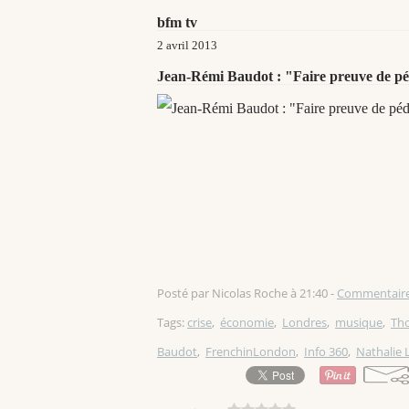
bfm tv
2 avril 2013
Jean-Rémi Baudot : "Faire preuve de pé
Posté par Nicolas Roche à 21:40 -
Commentaire
Tags:
crise
,
économie
,
Londres
,
musique
,
Th
Baudot
,
FrenchinLondon
,
Info 360
,
Nathalie 