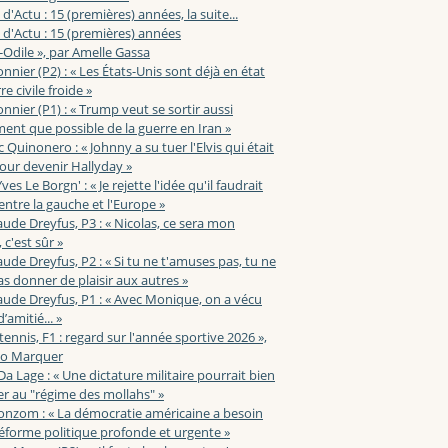
 d'Actu : 15 (premières) années, la suite...
 d'Actu : 15 (premières) années
-Odile », par Amelle Gassa
nnier (P2) : « Les États-Unis sont déjà en état
e civile froide »
nnier (P1) : « Trump veut se sortir aussi
ent que possible de la guerre en Iran »
c Quinonero : « Johnny a su tuer l'Elvis qui était
pour devenir Hallyday »
ves Le Borgn' : « Je rejette l'idée qu'il faudrait
 entre la gauche et l'Europe »
aude Dreyfus, P3 : « Nicolas, ce sera mon
 c'est sûr »
aude Dreyfus, P2 : « Si tu ne t'amuses pas, tu ne
s donner de plaisir aux autres »
aude Dreyfus, P1 : « Avec Monique, on a vécu
’amitié... »
 tennis, F1 : regard sur l'année sportive 2026 »,
zo Marquer
 Da Lage : « Une dictature militaire pourrait bien
r au "régime des mollahs" »
onzom : « La démocratie américaine a besoin
éforme politique profonde et urgente »