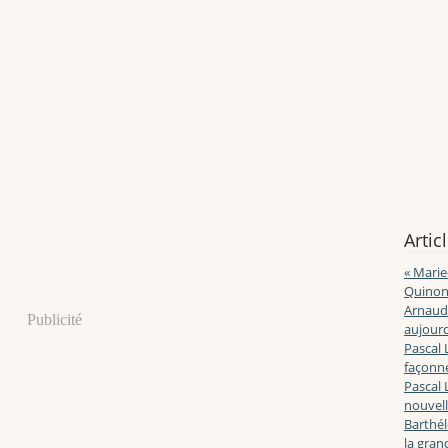
Artic
« Marie
Quinon
Arnaud 
Publicité
aujourd
Pascal 
façonne
Pascal 
nouvell
Barthé
la gran