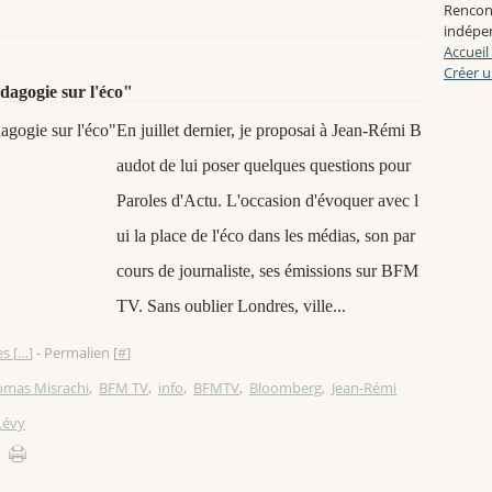
Rencon
indépen
Accueil
Créer u
dagogie sur l'éco"
En juillet dernier, je proposai à Jean-Rémi B
audot de lui poser quelques questions pour
Paroles d'Actu. L'occasion d'évoquer avec l
ui la place de l'éco dans les médias, son par
cours de journaliste, ses émissions sur BFM
TV. Sans oublier Londres, ville...
s [
…
]
- Permalien [
#
]
omas Misrachi
,
BFM TV
,
info
,
BFMTV
,
Bloomberg
,
Jean-Rémi
Lévy