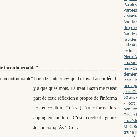
Paroles
Paroles
« Marie
Axel Mo
de guerr
Axel Mo
rapidem
Frédéri
en lui 
Pierre-Y
choisir
r incontournable"
Jean-Cl
dernier,
Lors de l'interview qu'il m'avait accordée il
Jean-Cl
peux pa
y a quelques mois, Laurent Bazin me faisait
Jean-Cl
60 ans d
part de cette réflexion à propos de l'informa
« Foot,
tion en continu : " C'est (...) une forme de z
par En
Olivier
apping en continu... C'est la règle du genre.
succéde
M.-C. B
Je l'ai pratiquée.". Ce...
d'une r