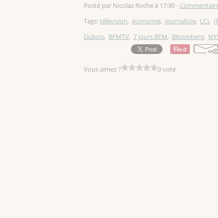
Posté par Nicolas Roche à 17:30 -
Commentaire
Tags:
télévision
,
économie
,
journaliste
,
LCI
,
i
Dubois
,
BFMTV
,
7 jours BFM
,
Bloomberg
,
NY
Vous aimez ?
0 vote