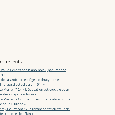
les récents
-Paule Belle et son piano noir », par Frédéric
ero
de La Croix : « Le piège de Thucydide est
'hui aussi actuel qu'en 1914 »
Le Merrer (P2) : « L'éducation est cruciale pour
r des citoyens éclairés »
Le Merrer (P1) : « Trump est une relative bonne
e pour l'Europe »
lémy Courmont : « La revanche est au cœur de
de stratégie de Pékin »