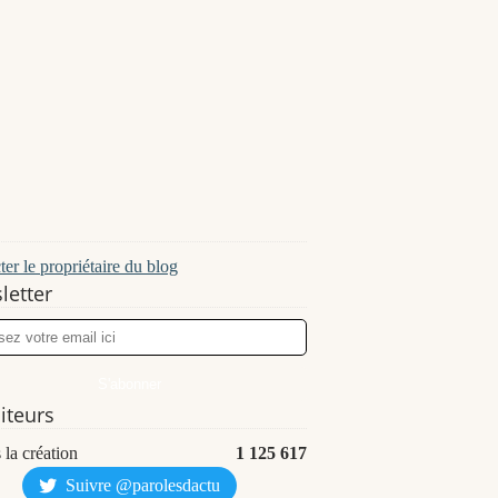
er le propriétaire du blog
letter
siteurs
 la création
1 125 617
Suivre @parolesdactu